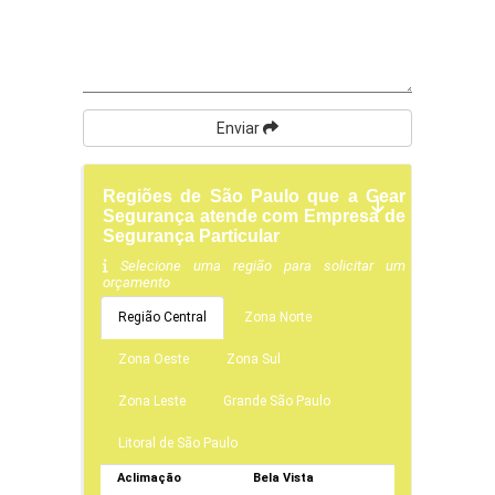
Enviar
Regiões de São Paulo que a Gear
Segurança atende com Empresa de
Segurança Particular
Selecione uma região para solicitar um
orçamento
Região Central
Zona Norte
Zona Oeste
Zona Sul
Zona Leste
Grande São Paulo
Litoral de São Paulo
Aclimação
Bela Vista