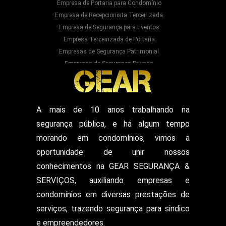
Empresa de Portaria para Condomínio
Empresa de Recepcionista Terceirizada
Empresa de Segurança para Eventos
Empresa Terceirizada de Portaria
Empresas de Segurança Patrimonial
Empresas de Segurança Privada
Empresas Prestadoras de Serviços para
Condominios
Empresas Prestadoras de Serviços para Prédios
Prestação de Serviços de Recepção
A mais de 10 anos trabalhando na
Recepcionista Terceirizada
segurança pública, e há algum tempo
Segurança para Eventos
Segurança para Shows
morando em condomínios, vimos a
Segurança Particular Armado
oportunidade de unir nossos
Segurança Patrimonial E Monitoramento
conhecimentos na GEAR SEGURANÇA &
Segurança Patrimonial em Hospitais
SERVIÇOS, auxiliando empresas e
Segurança Patrimonial Eventos
Serviço de Escolta Armada
condomínios em diversas prestações de
Empresa de Segurança em Mercado
serviços, trazendo segurança para sindico
Serviço de Monitoramento de Alarme
e empreendedores.