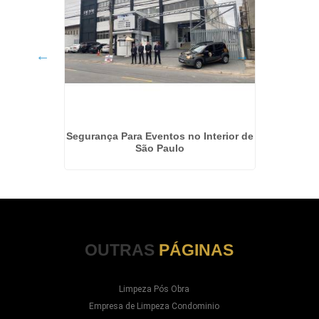
onial na
Segurança Para Eventos no Interior de
Tercei
São Paulo
OUTRAS
PÁGINAS
Limpeza Pós Obra
Empresa de Limpeza Condominio