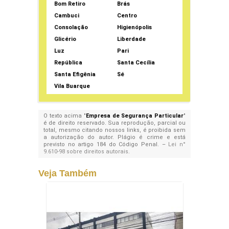
Bom Retiro
Brás
Cambuci
Centro
Consolação
Higienópolis
Glicério
Liberdade
Luz
Pari
República
Santa Cecília
Santa Efigênia
Sé
Vila Buarque
O texto acima "
Empresa de Segurança Particular
"
é de direito reservado. Sua reprodução, parcial ou
total, mesmo citando nossos links, é proibida sem
a autorização do autor. Plágio é crime e está
previsto no artigo 184 do Código Penal. –
Lei n°
9.610-98 sobre direitos autorais
.
Veja Também