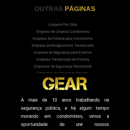
OUTRAS
PÁGINAS
Limpeza Pós Obra
Empresa de Limpeza Condominio
Empresa de Portaria para Condomínio
Empresa de Recepcionista Terceirizada
Empresa de Segurança para Eventos
Empresa Terceirizada de Portaria
Empresas de Segurança Patrimonial
Empresas de Segurança Privada
Empresas Prestadoras de Serviços para
Condominios
Empresas Prestadoras de Serviços para Prédios
Prestação de Serviços de Recepção
A mais de 10 anos trabalhando na
Recepcionista Terceirizada
segurança pública, e há algum tempo
Segurança para Eventos
Segurança para Shows
morando em condomínios, vimos a
Segurança Particular Armado
oportunidade de unir nossos
Segurança Patrimonial E Monitoramento