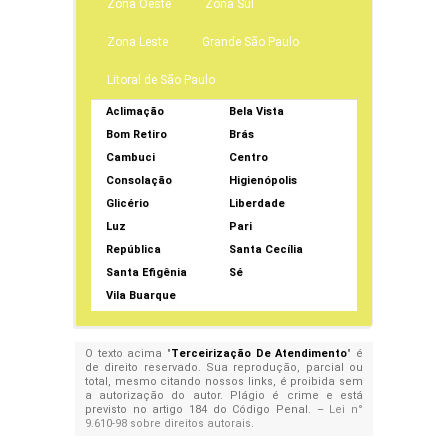
Zona Oeste
Zona Sul
Zona Leste
Grande São Paulo
Litoral de São Paulo
Aclimação
Bela Vista
Bom Retiro
Brás
Cambuci
Centro
Consolação
Higienópolis
Glicério
Liberdade
Luz
Pari
República
Santa Cecília
Santa Efigênia
Sé
Vila Buarque
O texto acima "
Terceirização De Atendimento
" é
de direito reservado. Sua reprodução, parcial ou
total, mesmo citando nossos links, é proibida sem
a autorização do autor. Plágio é crime e está
previsto no artigo 184 do Código Penal. –
Lei n°
9.610-98 sobre direitos autorais
.