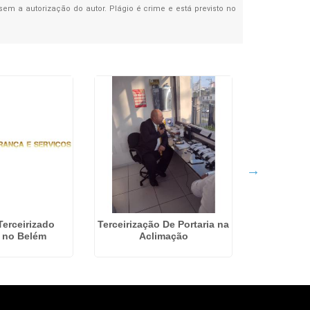
 sem a autorização do autor. Plágio é crime e está previsto no
Terceirizado
Terceirização De Portaria na
Segurança P
a no Belém
Aclimação
em