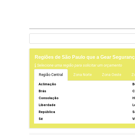
Regiões de São Paulo que a Gear Seguranç
Selecione uma região para solicitar um orçamento
Região Central
Zona Norte
Zona Oeste
Z
Aclimação
B
Brás
C
Consolação
H
Liberdade
L
República
S
Sé
V