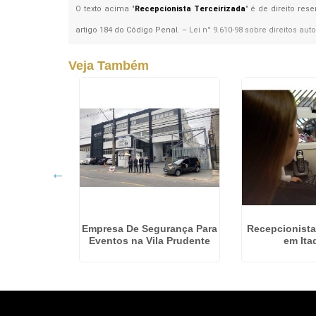
O texto acima "
Recepcionista Terceirizada
" é de direito res
artigo 184 do Código Penal. –
Lei n° 9.610-98 sobre direitos auto
Veja Também
rança para
Empresa De Segurança Para
Recepcionista
asa Verde
Eventos na Vila Prudente
em Ita