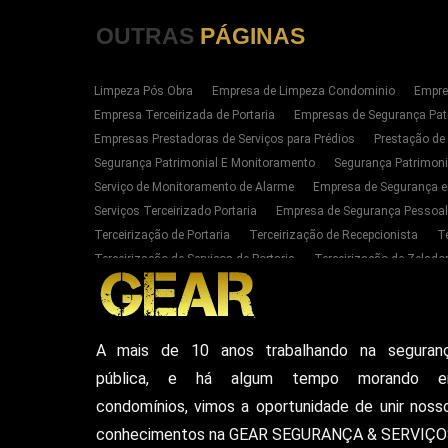
OUTRAS
PÁGINAS
Limpeza Pós Obra
Empresa de Limpeza Condominio
Empre
Empresa Terceirizada de Portaria
Empresas de Segurança Pat
Empresas Prestadoras de Serviços para Prédios
Prestação de
Segurança Patrimonial E Monitoramento
Segurança Patrimoni
Serviço de Monitoramento de Alarme
Empresa de Segurança e
Serviços Terceirizado Portaria
Empresa de Segurança Pessoal
Terceirização de Portaria
Terceirização de Recepcionista
T
Terceirização de Serviços de Portaria
Terceirização de Zelador
Empresas de Portaria E Limpeza Sp Zona Oeste
Empresas de 
Serviços Terceirizado Portaria em SP
Segurança Patrimonial 
Serviço de Segurança Pessoal Privada Zona Oeste SP
Contrat
A mais de 10 anos trabalhando na seguran
Empresa De Seguranca Particular
Empresa De Seguranca Patr
pública, e há algum tempo morando 
Seguranca Particular Armada
Seguranca Pessoal Privada
E
Vigilante De Seguranca Pessoal Privada
Empresa De Seguranc
condomínios, vimos a oportunidade de unir noss
conhecimentos na GEAR SEGURANÇA & SERVIÇO