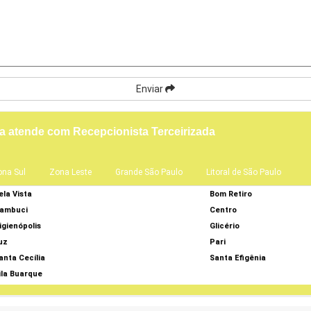
Enviar
a atende com Recepcionista Terceirizada
ona Sul
Zona Leste
Grande São Paulo
Litoral de São Paulo
ela Vista
Bom Retiro
ambuci
Centro
igienópolis
Glicério
uz
Pari
anta Cecília
Santa Efigênia
ila Buarque