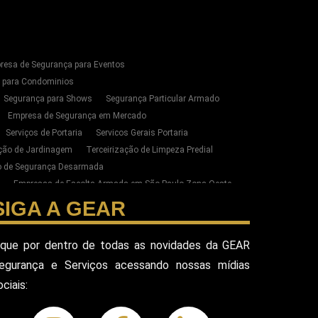
resa de Segurança para Eventos
s para Condominios
Segurança para Shows
Segurança Particular Armado
Empresa de Segurança em Mercado
Serviços de Portaria
Servicos Gerais Portaria
ação de Jardinagem
Terceirização de Limpeza Predial
ão de Segurança Desarmada
Empresas de Escolta Armada em São Paulo Zona Oeste
zação de Limpeza e Conservação em SP
SIGA A GEAR
ste de SP
esa Terceirizada De Seguranca
ique por dentro de todas as novidades da GEAR
ada
Equipe De Seguranca Para Eventos
egurança e Serviços acessando nossas mídias
ivado
Seguranca Pessoal Vip
Seguranca Vip
ociais:
eguranca Alphaville
Seguranca Pessoal Sao Paulo