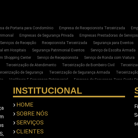
sa de Portaria para Condomínio
Empresa de Recepcionista Terceirizada
Emp
rimonial
Empresas de Segurança Privada
Empresas Prestadoras de Serviço
 Serviços de Recepção
Recepcionista Terceirizada
Segurança para Eventos
al em Hospitais
Segurança Patrimonial Eventos
Serviço de Escolta Armada
m Shopping Center
Serviço de Recepcionista
Serviço de Ronda com Viatura
Terceirização de Atendimento
Terceirização de Bombeiro Civil
Terceiriz
erceirização de Segurança
Terceirização de Segurança Armada
Terceirizaç
ia
Vigilância E Segurança Patrimonial
Empresa de Segurança Zona Oeste Sp
Segurança Privada Zona Oeste SP
Serviço de Segurança Privada Sp
Terceiri
INSTITUCIONAL
para Empresas na Zona Oeste de SP
Empresa de Portaria E Limpeza na Zona Oe
ar Seguranca Particular Armado
Contratar Seguranca Particular Pessoal
Empr
HOME
F
ça
imonial
Empresa De Seguranca Pessoal Privada
Empresa De Seguranca Priv
SOBRE NÓS
S
em
scolta Armada Pessoal
Seguranca Particular Pessoal
Seguranca Pessoal Pr
SERVIÇOS
s
a Privada Em Sao Paulo
Empresa De Seguranca Em Sao Paulo
Empresa De S
os
CLIENTES
S,