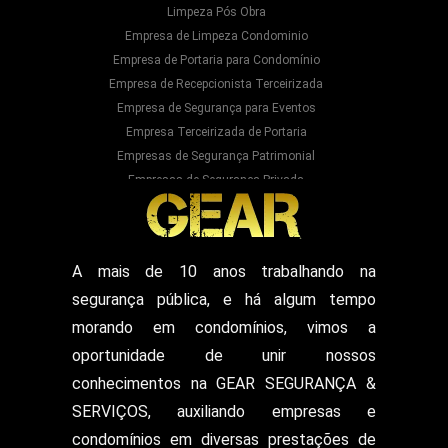
Limpeza Pós Obra
Empresa de Limpeza Condominio
Empresa de Portaria para Condomínio
Empresa de Recepcionista Terceirizada
Empresa de Segurança para Eventos
Empresa Terceirizada de Portaria
Empresas de Segurança Patrimonial
Empresas de Segurança Privada
Empresas Prestadoras de Serviços para
Condominios
Empresas Prestadoras de Serviços para Prédios
Prestação de Serviços de Recepção
A mais de 10 anos trabalhando na
Recepcionista Terceirizada
segurança pública, e há algum tempo
Segurança para Eventos
Segurança para Shows
morando em condomínios, vimos a
Segurança Particular Armado
oportunidade de unir nossos
Segurança Patrimonial E Monitoramento
conhecimentos na GEAR SEGURANÇA &
Segurança Patrimonial em Hospitais
SERVIÇOS, auxiliando empresas e
Segurança Patrimonial Eventos
Serviço de Escolta Armada
condomínios em diversas prestações de