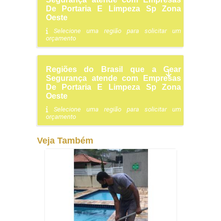
De Portaria E Limpeza Sp Zona
Oeste
Selecione uma região para solicitar um
orçamento
Regiões do Brasil que a Gear
Segurança atende com Empresas
De Portaria E Limpeza Sp Zona
Oeste
Selecione uma região para solicitar um
orçamento
Veja Também