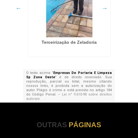
ento
Terceirização de Zeladoria
Equipe
O texto acima "
Empresas De Portaria E Limpeza
Sp Zona Oeste
" é de direito reservado. Sua
reprodução, parcial ou total, mesmo citando
nossos links, é proibida sem a autorização do
autor. Plágio é crime e está previsto no artigo 184
do Código Penal. –
Lei n° 9.610-98 sobre direitos
autorais
.
OUTRAS
PÁGINAS