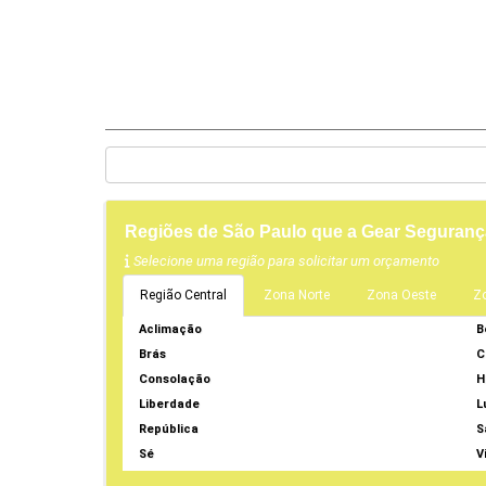
Regiões de São Paulo que a Gear Seguran
Selecione uma região para solicitar um orçamento
Região Central
Zona Norte
Zona Oeste
Z
Aclimação
B
Brás
C
Consolação
H
Liberdade
L
República
S
Sé
V