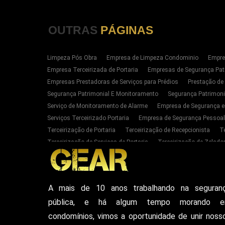
OUTRAS
PÁGINAS
Limpeza Pós Obra
Empresa de Limpeza Condominio
Empre
Empresa Terceirizada de Portaria
Empresas de Segurança Pat
Empresas Prestadoras de Serviços para Prédios
Prestação de
Segurança Patrimonial E Monitoramento
Segurança Patrimoni
Serviço de Monitoramento de Alarme
Empresa de Segurança e
Serviços Terceirizado Portaria
Empresa de Segurança Pessoal
Terceirização de Portaria
Terceirização de Recepcionista
T
Terceirização de Serviços de Portaria
Terceirização de Zelador
Empresas de Portaria E Limpeza Sp Zona Oeste
Empresas de 
Serviços Terceirizado Portaria em SP
Segurança Patrimonial 
Serviço de Segurança Pessoal Privada Zona Oeste SP
Contrat
A mais de 10 anos trabalhando na seguran
Empresa De Seguranca Particular
Empresa De Seguranca Patr
pública, e há algum tempo morando 
Seguranca Particular Armada
Seguranca Pessoal Privada
E
Vigilante De Seguranca Pessoal Privada
Empresa De Seguranc
condomínios, vimos a oportunidade de unir noss