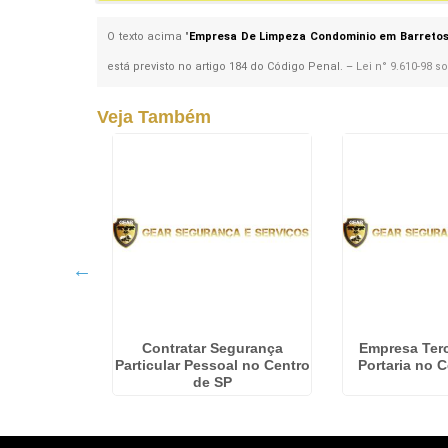
O texto acima "
Empresa De Limpeza Condominio em Barreto
está previsto no artigo 184 do Código Penal. –
Lei n° 9.610-98 s
Veja Também
 pessoal em
Contratar Segurança
Empresa Terc
iglioli
Particular Pessoal no Centro
Portaria no 
de SP