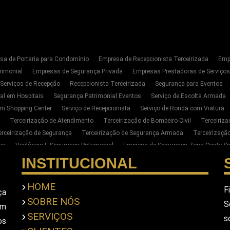
sa de Portaria para Condomínio
Empresa de Recepcionista Terceirizada
Emp
rimonial
Empresas de Segurança Privada
Empresas Prestadoras de Serviço
 Serviços de Recepção
Recepcionista Terceirizada
Segurança para Eventos
al em Hospitais
Segurança Patrimonial Eventos
Serviço de Escolta Armada
m Shopping Center
Serviço de Recepcionista
Serviço de Ronda com Viatura
Terceirização de Atendimento
Terceirização de Bombeiro Civil
Terceiriz
erceirização de Segurança
Terceirização de Segurança Armada
Terceirizaç
ia
Vigilância E Segurança Patrimonial
Empresa de Segurança Zona Oeste Sp
Segurança Privada Zona Oeste SP
Serviço de Segurança Privada Sp
Terceiri
INSTITUCIONAL
para Empresas na Zona Oeste de SP
Empresa de Portaria E Limpeza na Zona Oe
ar Seguranca Particular Armado
Contratar Seguranca Particular Pessoal
Empr
HOME
F
ça
imonial
Empresa De Seguranca Pessoal Privada
Empresa De Seguranca Priv
SOBRE NÓS
S
em
scolta Armada Pessoal
Seguranca Particular Pessoal
Seguranca Pessoal Pr
SERVIÇOS
s
a Privada Em Sao Paulo
Empresa De Seguranca Em Sao Paulo
Empresa De S
os