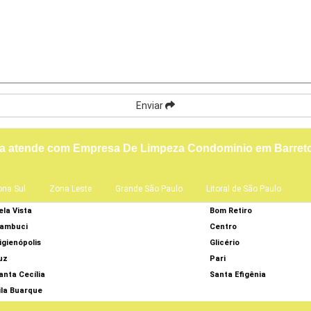
Enviar
ça atende com Empresa De Limpeza Condominio em Barret
ona Sul
Zona Leste
Grande São Paulo
Litoral de São Paulo
ela Vista
Bom Retiro
ambuci
Centro
igienópolis
Glicério
uz
Pari
anta Cecília
Santa Efigênia
ila Buarque