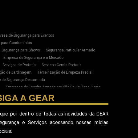
resa de Segurança para Eventos
s para Condominios
Segurança para Shows
Segurança Particular Armado
Empresa de Segurança em Mercado
Serviços de Portaria
Servicos Gerais Portaria
ação de Jardinagem
Terceirização de Limpeza Predial
ão de Segurança Desarmada
Empresas de Escolta Armada em São Paulo Zona Oeste
zação de Limpeza e Conservação em SP
SIGA A GEAR
ste de SP
esa Terceirizada De Seguranca
ique por dentro de todas as novidades da GEAR
ada
Equipe De Seguranca Para Eventos
egurança e Serviços acessando nossas mídias
ivado
Seguranca Pessoal Vip
Seguranca Vip
ociais:
eguranca Alphaville
Seguranca Pessoal Sao Paulo