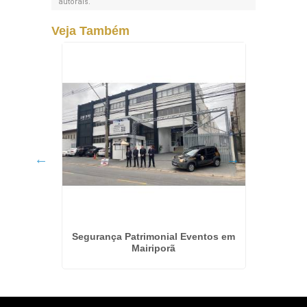
autorais
.
Veja Também
ssoal
Segurança Patrimonial Eventos em
Segu
Mairiporã