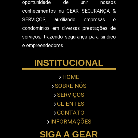
oportunidade de unir nossos
Segurança Patrimonial E Monitoramento
conhecimentos na GEAR SEGURANÇA &
Segurança Patrimonial em Hospitais
SERVIÇOS, auxiliando empresas e
Segurança Patrimonial Eventos
Serviço de Escolta Armada
condomínios em diversas prestações de
Empresa de Segurança em Mercado
serviços, trazendo segurança para sindico
Serviço de Monitoramento de Alarme
e empreendedores.
Empresa de Segurança em Shopping Center
Serviço de Recepcionista
INSTITUCIONAL
Serviço de Ronda com Viatura
Serviços de Portaria
Servicos Gerais Portaria
HOME
Serviços Terceirizado Portaria
SOBRE NÓS
Empresa de Segurança Pessoal
Terceirização de Atendimento
SERVIÇOS
Terceirização de Bombeiro Civil
CLIENTES
Terceirização de Jardinagem
CONTATO
Terceirização de Limpeza Predial
INFORMAÇÕES
Terceirização de Portaria
Terceirização de Recepcionista
SIGA A GEAR
Terceirização de Segurança