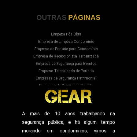
OUTRAS
PÁGINAS
Limpeza Pós Obra
Empresa de Limpeza Condominio
Empresa de Portaria para Condomínio
Empresa de Recepcionista Terceirizada
Empresa de Segurança para Eventos
Empresa Terceirizada de Portaria
Empresas de Segurança Patrimonial
Empresas de Segurança Privada
Empresas Prestadoras de Serviços para
Condominios
Empresas Prestadoras de Serviços para Prédios
Prestação de Serviços de Recepção
A mais de 10 anos trabalhando na
Recepcionista Terceirizada
segurança pública, e há algum tempo
Segurança para Eventos
Segurança para Shows
morando em condomínios, vimos a
Segurança Particular Armado