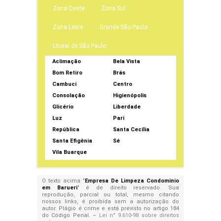
Zona Oeste
Zona Sul
Zona Leste
Grande São Paulo
Litoral de São Paulo
Aclimação
Bela Vista
Bom Retiro
Brás
Cambuci
Centro
Consolação
Higienópolis
Glicério
Liberdade
Luz
Pari
República
Santa Cecília
Santa Efigênia
Sé
Vila Buarque
O texto acima "
Empresa De Limpeza Condominio
em Barueri
" é de direito reservado. Sua
reprodução, parcial ou total, mesmo citando
nossos links, é proibida sem a autorização do
autor. Plágio é crime e está previsto no artigo 184
do Código Penal. –
Lei n° 9.610-98 sobre direitos