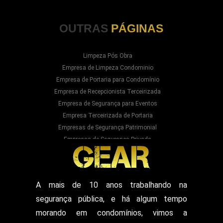
OUTRAS
PÁGINAS
Limpeza Pós Obra
Empresa de Limpeza Condominio
Empresa de Portaria para Condomínio
Empresa de Recepcionista Terceirizada
Empresa de Segurança para Eventos
Empresa Terceirizada de Portaria
Empresas de Segurança Patrimonial
Empresas de Segurança Privada
Empresas Prestadoras de Serviços para
Condominios
Empresas Prestadoras de Serviços para Prédios
Prestação de Serviços de Recepção
A mais de 10 anos trabalhando na
Recepcionista Terceirizada
segurança pública, e há algum tempo
Segurança para Eventos
Segurança para Shows
morando em condomínios, vimos a
Segurança Particular Armado