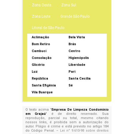
Zona Oeste
Zona Sul
Zona Leste
Grande São Paulo
Litoral de São Paulo
Aclimação
Bela Vista
Bom Retiro
Brás
Cambuci
Centro
Consolação
Higienópolis
Glicério
Liberdade
Luz
Pari
República
Santa Cecília
Santa Efigênia
Sé
Vila Buarque
O texto acima "
Empresa De Limpeza Condominio
em Grajaú
" é de direito reservado. Sua
reprodução, parcial ou total, mesmo citando
nossos links, é proibida sem a autorização do
autor. Plágio é crime e está previsto no artigo 184
do Código Penal. –
Lei n° 9.610-98 sobre direitos