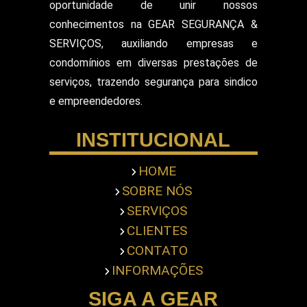
oportunidade de unir nossos
Segurança Patrimonial E Monitoramento
conhecimentos na GEAR SEGURANÇA &
Segurança Patrimonial em Hospitais
SERVIÇOS, auxiliando empresas e
Segurança Patrimonial Eventos
Serviço de Escolta Armada
condomínios em diversas prestações de
Empresa de Segurança em Mercado
serviços, trazendo segurança para sindico
Serviço de Monitoramento de Alarme
e empreendedores.
Empresa de Segurança em Shopping Center
Serviço de Recepcionista
INSTITUCIONAL
Serviço de Ronda com Viatura
Serviços de Portaria
Servicos Gerais Portaria
HOME
Serviços Terceirizado Portaria
SOBRE NÓS
Empresa de Segurança Pessoal
Terceirização de Atendimento
SERVIÇOS
Terceirização de Bombeiro Civil
CLIENTES
Terceirização de Jardinagem
CONTATO
Terceirização de Limpeza Predial
INFORMAÇÕES
Terceirização de Portaria
Terceirização de Recepcionista
SIGA A GEAR
Terceirização de Segurança