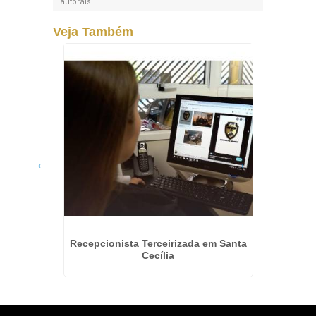
autorais
.
Veja Também
Ribeirão
Recepcionista Terceirizada em Santa
Empre
Cecília
Par