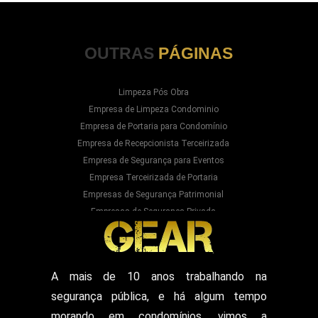
OUTRAS
PÁGINAS
Limpeza Pós Obra
Empresa de Limpeza Condominio
Empresa de Portaria para Condomínio
Empresa de Recepcionista Terceirizada
Empresa de Segurança para Eventos
Empresa Terceirizada de Portaria
Empresas de Segurança Patrimonial
Empresas de Segurança Privada
Empresas Prestadoras de Serviços para
Condominios
Empresas Prestadoras de Serviços para Prédios
Prestação de Serviços de Recepção
A mais de 10 anos trabalhando na
Recepcionista Terceirizada
segurança pública, e há algum tempo
Segurança para Eventos
Segurança para Shows
morando em condomínios, vimos a