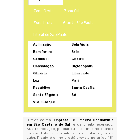
Zona Oeste
Zona Sul
Zona Leste
Grande São Paulo
Litoral de São Paulo
Aclimação
Bela Vista
Bom Retiro
Brás
Cambuci
Centro
Consolação
Higienópolis
Glicério
Liberdade
Luz
Pari
República
Santa Cecília
Santa Efigênia
Sé
Vila Buarque
O texto acima "
Empresa De Limpeza Condominio
em São Caetano do Sul
" é de direito reservado.
Sua reprodução, parcial ou total, mesmo citando
nossos links, é proibida sem a autorização do
autor. Plágio é crime e está previsto no artigo 184