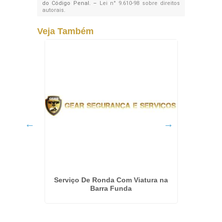
do Código Penal. –
Lei n° 9.610-98 sobre direitos
autorais
.
Veja Também
dial em
Serviço De Ronda Com Viatura na
Empres
Barra Funda