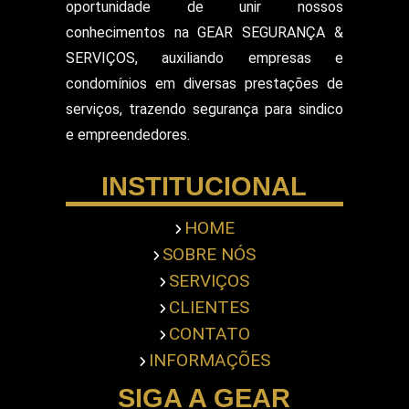
oportunidade de unir nossos
Segurança Patrimonial E Monitoramento
conhecimentos na GEAR SEGURANÇA &
Segurança Patrimonial em Hospitais
SERVIÇOS, auxiliando empresas e
Segurança Patrimonial Eventos
Serviço de Escolta Armada
condomínios em diversas prestações de
Empresa de Segurança em Mercado
serviços, trazendo segurança para sindico
Serviço de Monitoramento de Alarme
e empreendedores.
Empresa de Segurança em Shopping Center
Serviço de Recepcionista
INSTITUCIONAL
Serviço de Ronda com Viatura
Serviços de Portaria
Servicos Gerais Portaria
HOME
Serviços Terceirizado Portaria
SOBRE NÓS
Empresa de Segurança Pessoal
Terceirização de Atendimento
SERVIÇOS
Terceirização de Bombeiro Civil
CLIENTES
Terceirização de Jardinagem
CONTATO
Terceirização de Limpeza Predial
INFORMAÇÕES
Terceirização de Portaria
Terceirização de Recepcionista
SIGA A GEAR
Terceirização de Segurança