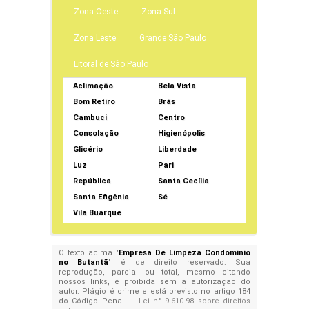
Zona Oeste
Zona Sul
Zona Leste
Grande São Paulo
Litoral de São Paulo
Aclimação
Bela Vista
Bom Retiro
Brás
Cambuci
Centro
Consolação
Higienópolis
Glicério
Liberdade
Luz
Pari
República
Santa Cecília
Santa Efigênia
Sé
Vila Buarque
O texto acima "
Empresa De Limpeza Condominio
no Butantã
" é de direito reservado. Sua
reprodução, parcial ou total, mesmo citando
nossos links, é proibida sem a autorização do
autor. Plágio é crime e está previsto no artigo 184
do Código Penal. –
Lei n° 9.610-98 sobre direitos