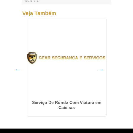
autorais
.
Veja Também
 na Vila
Serviço De Ronda Com Viatura em
Empres
Caieiras