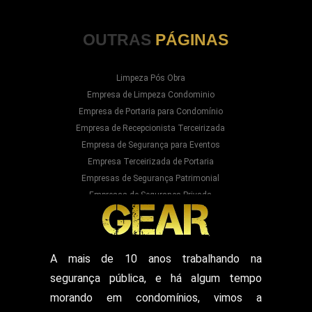
OUTRAS
PÁGINAS
Limpeza Pós Obra
Empresa de Limpeza Condominio
Empresa de Portaria para Condomínio
Empresa de Recepcionista Terceirizada
Empresa de Segurança para Eventos
Empresa Terceirizada de Portaria
Empresas de Segurança Patrimonial
Empresas de Segurança Privada
Empresas Prestadoras de Serviços para
Condominios
Empresas Prestadoras de Serviços para Prédios
Prestação de Serviços de Recepção
A mais de 10 anos trabalhando na
Recepcionista Terceirizada
segurança pública, e há algum tempo
Segurança para Eventos
Segurança para Shows
morando em condomínios, vimos a
Segurança Particular Armado