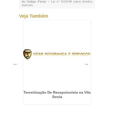
do Código Penal. –
Lei n° 9.610-98 sobre direitos
autorais
.
Veja Também
a em
Terceirização De Recepcionista na Vila
Segur
Sonia