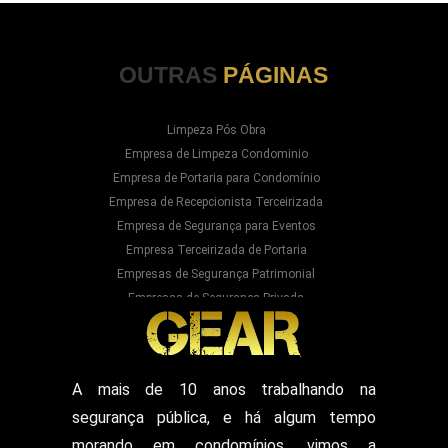
OUTRAS
PÁGINAS
Limpeza Pós Obra
Empresa de Limpeza Condominio
Empresa de Portaria para Condomínio
Empresa de Recepcionista Terceirizada
Empresa de Segurança para Eventos
Empresa Terceirizada de Portaria
Empresas de Segurança Patrimonial
Empresas de Segurança Privada
Empresas Prestadoras de Serviços para
Condominios
Empresas Prestadoras de Serviços para Prédios
Prestação de Serviços de Recepção
A mais de 10 anos trabalhando na
Recepcionista Terceirizada
segurança pública, e há algum tempo
Segurança para Eventos
Segurança para Shows
morando em condomínios, vimos a