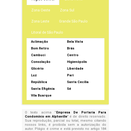
Zona Oeste
Zona Sul
Zona Leste
Grande São Paulo
Litoral de São Paulo
Aclimação
Bela Vista
Bom Retiro
Brás
Cambuci
Centro
Consolação
Higienópolis
Glicério
Liberdade
Luz
Pari
República
Santa Cecília
Santa Efigênia
Sé
Vila Buarque
O texto acima "
Empresa De Portaria Para
Condomínio em Alphaville
" é de direito reservado.
Sua reprodução, parcial ou total, mesmo citando
nossos links, é proibida sem a autorização do
autor. Plágio é crime e está previsto no artigo 184