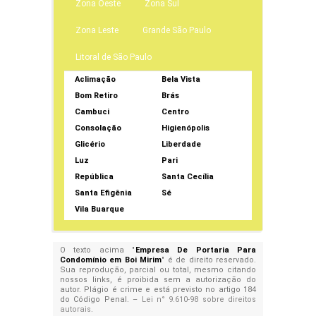
Zona Oeste
Zona Sul
Zona Leste
Grande São Paulo
Litoral de São Paulo
Aclimação
Bela Vista
Bom Retiro
Brás
Cambuci
Centro
Consolação
Higienópolis
Glicério
Liberdade
Luz
Pari
República
Santa Cecília
Santa Efigênia
Sé
Vila Buarque
O texto acima "
Empresa De Portaria Para
Condomínio em Boi Mirim
" é de direito reservado.
Sua reprodução, parcial ou total, mesmo citando
nossos links, é proibida sem a autorização do
autor. Plágio é crime e está previsto no artigo 184
do Código Penal. –
Lei n° 9.610-98 sobre direitos
autorais
.