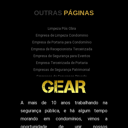
OUTRAS
PÁGINAS
Limpeza Pós Obra
Empresa de Limpeza Condominio
Empresa de Portaria para Condomínio
Empresa de Recepcionista Terceirizada
Empresa de Segurança para Eventos
Empresa Terceirizada de Portaria
Empresas de Segurança Patrimonial
Empresas de Segurança Privada
Empresas Prestadoras de Serviços para
Condominios
Empresas Prestadoras de Serviços para Prédios
Prestação de Serviços de Recepção
A mais de 10 anos trabalhando na
Recepcionista Terceirizada
segurança pública, e há algum tempo
Segurança para Eventos
Segurança para Shows
morando em condomínios, vimos a
Segurança Particular Armado
oportunidade de unir nossos