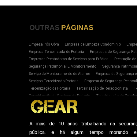
OUTRAS
PÁGINAS
Limpeza Pós Obra
Empresa de Limpeza Condominio
Empre
Empresa Terceirizada de Portaria
Empresas de Segurança Pat
Empresas Prestadoras de Serviços para Prédios
Prestação de
Segurança Patrimonial E Monitoramento
Segurança Patrimoni
Serviço de Monitoramento de Alarme
Empresa de Segurança e
Serviços Terceirizado Portaria
Empresa de Segurança Pessoal
Terceirização de Portaria
Terceirização de Recepcionista
T
Terceirização de Serviços de Portaria
Terceirização de Zelador
Empresas de Portaria E Limpeza Sp Zona Oeste
Empresas de 
Serviços Terceirizado Portaria em SP
Segurança Patrimonial 
Serviço de Segurança Pessoal Privada Zona Oeste SP
Contrat
A mais de 10 anos trabalhando na seguran
Empresa De Seguranca Particular
Empresa De Seguranca Patr
pública, e há algum tempo morando 
Seguranca Particular Armada
Seguranca Pessoal Privada
E