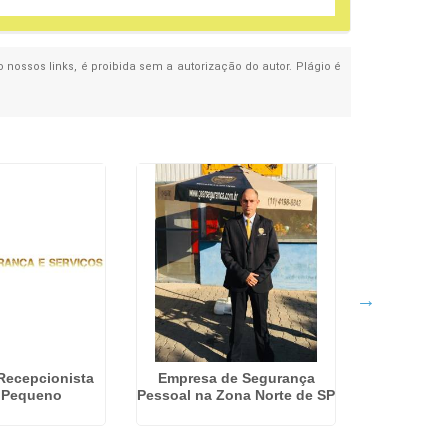
o nossos links, é proibida sem a autorização do autor. Plágio é
Recepcionista
Empresa de Segurança
Contrat
 Pequeno
Pessoal na Zona Norte de SP
Particu
Ar