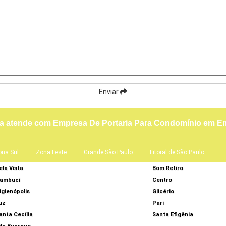
Enviar
ça atende com Empresa De Portaria Para Condomínio em 
ona Sul
Zona Leste
Grande São Paulo
Litoral de São Paulo
ela Vista
Bom Retiro
ambuci
Centro
igienópolis
Glicério
uz
Pari
anta Cecília
Santa Efigênia