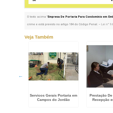
Sé
V
O texto acima "
Empresa De Portaria Para Condomínio em Em
crime e está previsto no artigo 184 do Código Penal. –
Lei n° 9.
Veja Também
Segurança
Servicos Gerais Portaria em
Prestação De
onte Rasa
Campos do Jordão
Recepção e