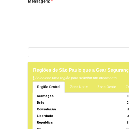
Mensagem:
*
Regiões de São Paulo que a Gear Seguran
Selecione uma região para solicitar um orçamento
Região Central
Zona Norte
Zona Oeste
Z
Aclimação
B
Brás
C
Consolação
H
Liberdade
L
República
S