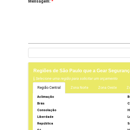
Mensagem:
*
Regiões de São Paulo que a Gear Seguran
Selecione uma região para solicitar um orçamento
Região Central
Zona Norte
Zona Oeste
Z
Aclimação
B
Brás
C
Consolação
H
Liberdade
L
República
S