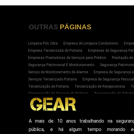
OUTRAS
PÁGINAS
Limpeza Pós Obra
Empresa de Limpeza Condominio
Empre
Empresa Terceirizada de Portaria
Empresas de Segurança Pat
Empresas Prestadoras de Serviços para Prédios
Prestação de
Segurança Patrimonial E Monitoramento
Segurança Patrimoni
Serviço de Monitoramento de Alarme
Empresa de Segurança e
Serviços Terceirizado Portaria
Empresa de Segurança Pessoal
Terceirização de Portaria
Terceirização de Recepcionista
T
Terceirização de Serviços de Portaria
Terceirização de Zelador
Empresas de Portaria E Limpeza Sp Zona Oeste
Empresas de 
Serviços Terceirizado Portaria em SP
Segurança Patrimonial 
Serviço de Segurança Pessoal Privada Zona Oeste SP
Contrat
A mais de 10 anos trabalhando na seguran
Empresa De Seguranca Particular
Empresa De Seguranca Patr
pública, e há algum tempo morando 
Seguranca Particular Armada
Seguranca Pessoal Privada
E