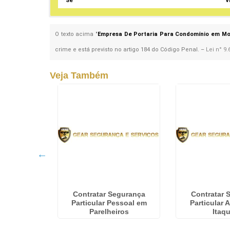
Sé
V
O texto acima "
Empresa De Portaria Para Condomínio em M
crime e está previsto no artigo 184 do Código Penal. –
Lei n° 9.
Veja Também
egurança
Contratar Segurança
Contratar 
ssoal no
Particular Pessoal em
Particular
bú
Parelheiros
Itaq