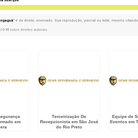
ila Buarque
ongaguá
" é de direito reservado. Sua reprodução, parcial ou total, mesmo citando
610-98 sobre direitos autorais
.
Segurança
Terceirização De
Equipe de S
 Armado em
Recepcionista em São José
Eventos em T
uera
do Rio Preto