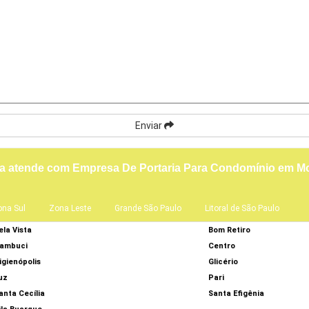
Enviar
ça atende com Empresa De Portaria Para Condomínio em 
ona Sul
Zona Leste
Grande São Paulo
Litoral de São Paulo
ela Vista
Bom Retiro
ambuci
Centro
igienópolis
Glicério
uz
Pari
anta Cecília
Santa Efigênia