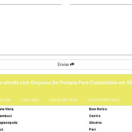
Enviar
ça atende com Empresa De Portaria Para Condomínio em 
ona Sul
Zona Leste
Grande São Paulo
Litoral de São Paulo
ela Vista
Bom Retiro
ambuci
Centro
igienópolis
Glicério
uz
Pari