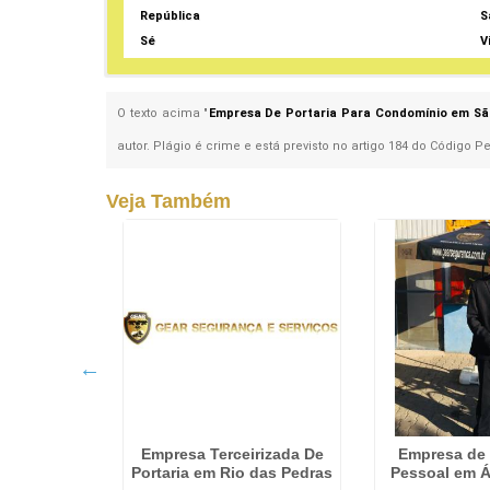
República
S
Sé
V
O texto acima "
Empresa De Portaria Para Condomínio em S
autor. Plágio é crime e está previsto no artigo 184 do Código P
Veja Também
a Shows em
Empresa Terceirizada De
Empresa de
ueno
Portaria em Rio das Pedras
Pessoal em 