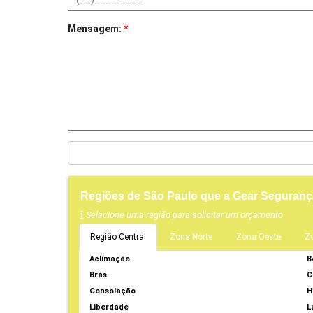
Mensagem:
*
Regiões de São Paulo que a Gear Seguran
Selecione uma região para solicitar um orçamento
Região Central
Zona Norte
Zona Oeste
Z
Aclimação
B
Brás
C
Consolação
H
Liberdade
L