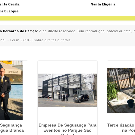
anta Cecília
Santa Efigênia
ila Buarque
ão Bernardo do Campo
" é de direito reservado. Sua reprodução, parcial ou total
enal. –
Lei n° 9.610-98 sobre direitos autorais
.
 Segurança
Empresa De Segurança Para
Terceirizaçã
Água Branca
Eventos no Parque São
na Po