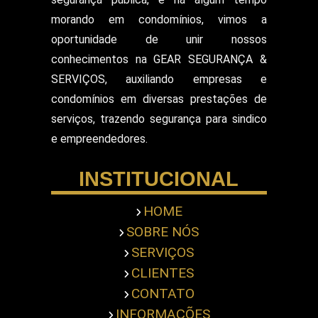
Segurança para Eventos
Segurança para Shows
morando em condomínios, vimos a
Segurança Particular Armado
oportunidade de unir nossos
Segurança Patrimonial E Monitoramento
conhecimentos na GEAR SEGURANÇA &
Segurança Patrimonial em Hospitais
SERVIÇOS, auxiliando empresas e
Segurança Patrimonial Eventos
Serviço de Escolta Armada
condomínios em diversas prestações de
Empresa de Segurança em Mercado
serviços, trazendo segurança para sindico
Serviço de Monitoramento de Alarme
e empreendedores.
Empresa de Segurança em Shopping Center
Serviço de Recepcionista
INSTITUCIONAL
Serviço de Ronda com Viatura
Serviços de Portaria
Servicos Gerais Portaria
HOME
Serviços Terceirizado Portaria
SOBRE NÓS
Empresa de Segurança Pessoal
Terceirização de Atendimento
SERVIÇOS
Terceirização de Bombeiro Civil
CLIENTES
Terceirização de Jardinagem
CONTATO
Terceirização de Limpeza Predial
INFORMAÇÕES
Terceirização de Portaria