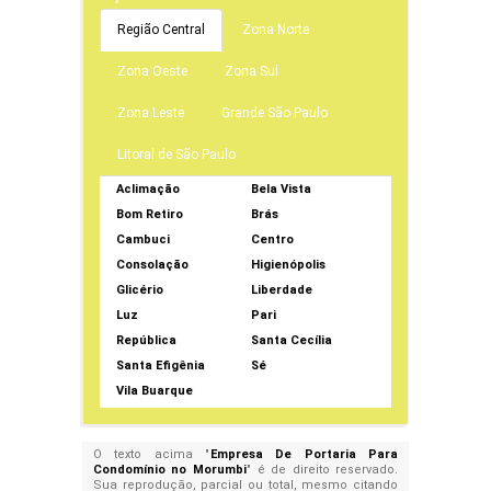
Região Central
Zona Norte
Zona Oeste
Zona Sul
Zona Leste
Grande São Paulo
Litoral de São Paulo
Aclimação
Bela Vista
Bom Retiro
Brás
Cambuci
Centro
Consolação
Higienópolis
Glicério
Liberdade
Luz
Pari
República
Santa Cecília
Santa Efigênia
Sé
Vila Buarque
O texto acima "
Empresa De Portaria Para
Condomínio no Morumbi
" é de direito reservado.
Sua reprodução, parcial ou total, mesmo citando