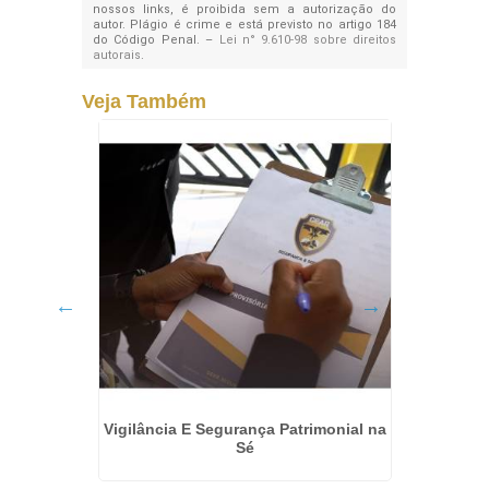
nossos links, é proibida sem a autorização do
autor. Plágio é crime e está previsto no artigo 184
do Código Penal. –
Lei n° 9.610-98 sobre direitos
autorais
.
Veja Também
sta
Vigilância E Segurança Patrimonial na
Empre
ga
Sé
Para