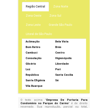
Região Central
Zona Norte
Zona Oeste
Zona Sul
Zona Leste
Grande São Paulo
Litoral de São Paulo
Aclimação
Bela Vista
Bom Retiro
Brás
Cambuci
Centro
Consolação
Higienópolis
Glicério
Liberdade
Luz
Pari
República
Santa Cecília
Santa Efigênia
Sé
Vila Buarque
O texto acima "
Empresa De Portaria Para
Condomínio no Parque do Carmo
" é de direito
reservado. Sua reprodução, parcial ou total,