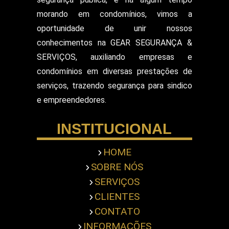
Segurança para Eventos
Segurança para Shows
morando em condomínios, vimos a
Segurança Particular Armado
oportunidade de unir nossos
Segurança Patrimonial E Monitoramento
conhecimentos na GEAR SEGURANÇA &
Segurança Patrimonial em Hospitais
SERVIÇOS, auxiliando empresas e
Segurança Patrimonial Eventos
Serviço de Escolta Armada
condomínios em diversas prestações de
Empresa de Segurança em Mercado
serviços, trazendo segurança para sindico
Serviço de Monitoramento de Alarme
e empreendedores.
Empresa de Segurança em Shopping Center
Serviço de Recepcionista
INSTITUCIONAL
Serviço de Ronda com Viatura
Serviços de Portaria
Servicos Gerais Portaria
HOME
Serviços Terceirizado Portaria
SOBRE NÓS
Empresa de Segurança Pessoal
Terceirização de Atendimento
SERVIÇOS
Terceirização de Bombeiro Civil
CLIENTES
Terceirização de Jardinagem
CONTATO
Terceirização de Limpeza Predial
INFORMAÇÕES
Terceirização de Portaria