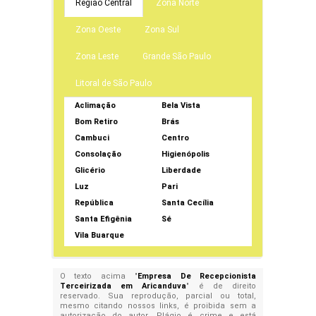
Região Central
Zona Norte
Zona Oeste
Zona Sul
Zona Leste
Grande São Paulo
Litoral de São Paulo
Aclimação
Bela Vista
Bom Retiro
Brás
Cambuci
Centro
Consolação
Higienópolis
Glicério
Liberdade
Luz
Pari
República
Santa Cecília
Santa Efigênia
Sé
Vila Buarque
O texto acima "
Empresa De Recepcionista
Terceirizada em Aricanduva
" é de direito
reservado. Sua reprodução, parcial ou total,
mesmo citando nossos links, é proibida sem a
autorização do autor. Plágio é crime e está