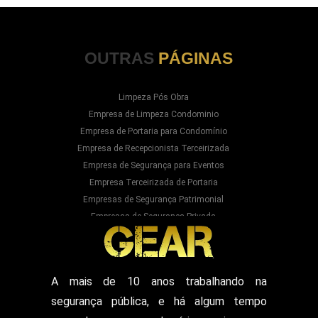
OUTRAS
PÁGINAS
Limpeza Pós Obra
Empresa de Limpeza Condominio
Empresa de Portaria para Condomínio
Empresa de Recepcionista Terceirizada
Empresa de Segurança para Eventos
Empresa Terceirizada de Portaria
Empresas de Segurança Patrimonial
Empresas de Segurança Privada
Empresas Prestadoras de Serviços para
Condominios
Empresas Prestadoras de Serviços para Prédios
Prestação de Serviços de Recepção
A mais de 10 anos trabalhando na
Recepcionista Terceirizada
segurança pública, e há algum tempo
Segurança para Eventos
Segurança para Shows