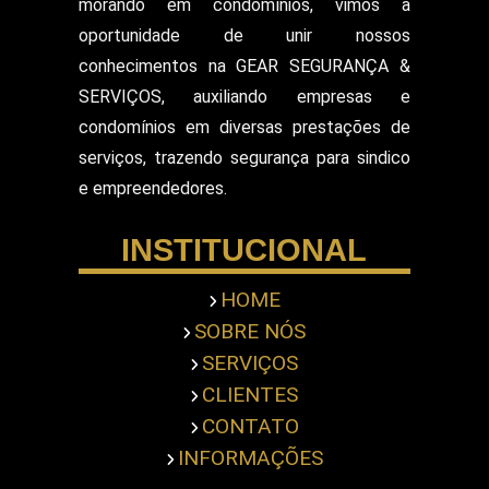
morando em condomínios, vimos a
Segurança Particular Armado
oportunidade de unir nossos
Segurança Patrimonial E Monitoramento
conhecimentos na GEAR SEGURANÇA &
Segurança Patrimonial em Hospitais
SERVIÇOS, auxiliando empresas e
Segurança Patrimonial Eventos
Serviço de Escolta Armada
condomínios em diversas prestações de
Empresa de Segurança em Mercado
serviços, trazendo segurança para sindico
Serviço de Monitoramento de Alarme
e empreendedores.
Empresa de Segurança em Shopping Center
Serviço de Recepcionista
INSTITUCIONAL
Serviço de Ronda com Viatura
Serviços de Portaria
Servicos Gerais Portaria
HOME
Serviços Terceirizado Portaria
SOBRE NÓS
Empresa de Segurança Pessoal
Terceirização de Atendimento
SERVIÇOS
Terceirização de Bombeiro Civil
CLIENTES
Terceirização de Jardinagem
CONTATO
Terceirização de Limpeza Predial
INFORMAÇÕES
Terceirização de Portaria
Terceirização de Recepcionista