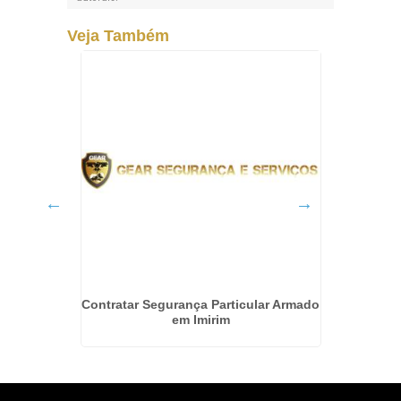
Veja Também
nto em
Contratar Segurança Particular Armado
Tercei
em Imirim