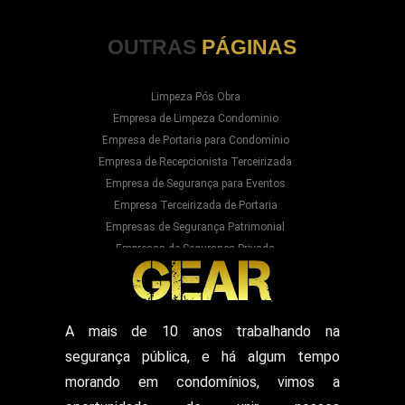
OUTRAS
PÁGINAS
Limpeza Pós Obra
Empresa de Limpeza Condominio
Empresa de Portaria para Condomínio
Empresa de Recepcionista Terceirizada
Empresa de Segurança para Eventos
Empresa Terceirizada de Portaria
Empresas de Segurança Patrimonial
Empresas de Segurança Privada
Empresas Prestadoras de Serviços para
Condominios
Empresas Prestadoras de Serviços para Prédios
Prestação de Serviços de Recepção
A mais de 10 anos trabalhando na
Recepcionista Terceirizada
segurança pública, e há algum tempo
Segurança para Eventos
Segurança para Shows
morando em condomínios, vimos a
Segurança Particular Armado