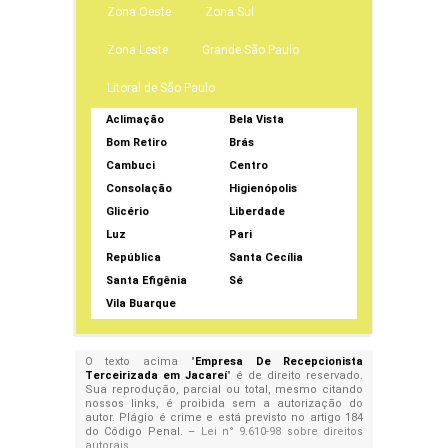
Zona Oeste
Zona Sul
Zona Leste
Grande São Paulo
Litoral de São Paulo
Aclimação
Bela Vista
Bom Retiro
Brás
Cambuci
Centro
Consolação
Higienópolis
Glicério
Liberdade
Luz
Pari
República
Santa Cecília
Santa Efigênia
Sé
Vila Buarque
O texto acima "
Empresa De Recepcionista
Terceirizada em Jacareí
" é de direito reservado.
Sua reprodução, parcial ou total, mesmo citando
nossos links, é proibida sem a autorização do
autor. Plágio é crime e está previsto no artigo 184
do Código Penal. –
Lei n° 9.610-98 sobre direitos
autorais
.