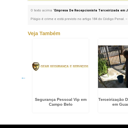
O texto acima "
Empresa De Recepcionista Terceirizada em J
Plágio é crime e está previsto no artigo 184 do Código Penal. 
Veja Também
egurança
Segurança Pessoal Vip em
Terceirização 
 Guararema
Campo Belo
em Gua