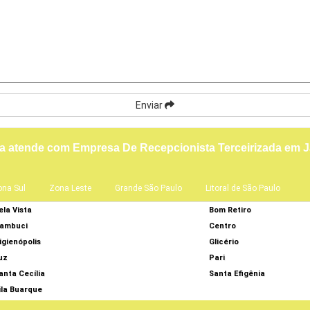
Enviar
a atende com Empresa De Recepcionista Terceirizada em 
ona Sul
Zona Leste
Grande São Paulo
Litoral de São Paulo
ela Vista
Bom Retiro
ambuci
Centro
igienópolis
Glicério
uz
Pari
anta Cecília
Santa Efigênia
ila Buarque