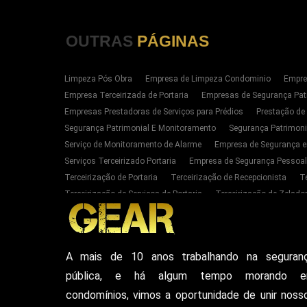
OUTRAS
PÁGINAS
Limpeza Pós Obra
Empresa de Limpeza Condominio
Empre
Empresa Terceirizada de Portaria
Empresas de Segurança Pat
Empresas Prestadoras de Serviços para Prédios
Prestação de
Segurança Patrimonial E Monitoramento
Segurança Patrimoni
Serviço de Monitoramento de Alarme
Empresa de Segurança e
Serviços Terceirizado Portaria
Empresa de Segurança Pessoal
Terceirização de Portaria
Terceirização de Recepcionista
T
Terceirização de Serviços de Portaria
Terceirização de Zelador
Empresas de Portaria E Limpeza Sp Zona Oeste
Empresas de 
Serviços Terceirizado Portaria em SP
Segurança Patrimonial 
Serviço de Segurança Pessoal Privada Zona Oeste SP
Contrat
A mais de 10 anos trabalhando na seguran
Empresa De Seguranca Particular
Empresa De Seguranca Patr
pública, e há algum tempo morando 
Seguranca Particular Armada
Seguranca Pessoal Privada
E
Vigilante De Seguranca Pessoal Privada
Empresa De Seguranc
condomínios, vimos a oportunidade de unir noss