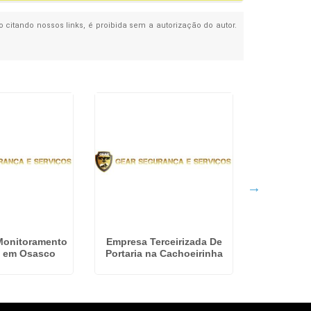
o citando nossos links, é proibida sem a autorização do autor.
Monitoramento
Empresa Terceirizada De
Empresa d
e em Osasco
Portaria na Cachoeirinha
Shopping C
P