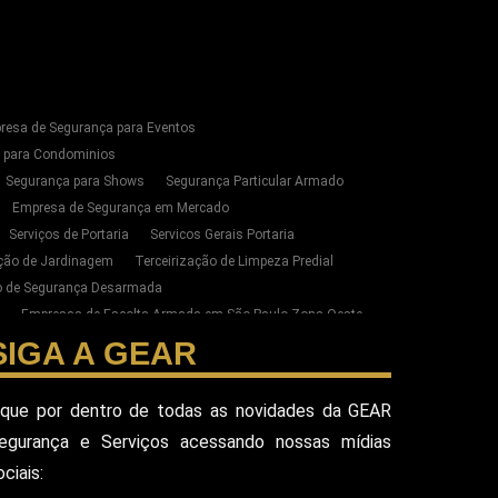
resa de Segurança para Eventos
s para Condominios
Segurança para Shows
Segurança Particular Armado
Empresa de Segurança em Mercado
Serviços de Portaria
Servicos Gerais Portaria
ação de Jardinagem
Terceirização de Limpeza Predial
ão de Segurança Desarmada
Empresas de Escolta Armada em São Paulo Zona Oeste
zação de Limpeza e Conservação em SP
SIGA A GEAR
ste de SP
esa Terceirizada De Seguranca
ique por dentro de todas as novidades da GEAR
ada
Equipe De Seguranca Para Eventos
egurança e Serviços acessando nossas mídias
ivado
Seguranca Pessoal Vip
Seguranca Vip
ociais:
eguranca Alphaville
Seguranca Pessoal Sao Paulo