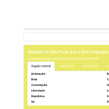
Regiões de São Paulo que a Gear Seguranç
Selecione uma região para solicitar um orçamento
Região Central
Zona Norte
Zona Oeste
Z
Aclimação
B
Brás
C
Consolação
H
Liberdade
L
República
S
Sé
V