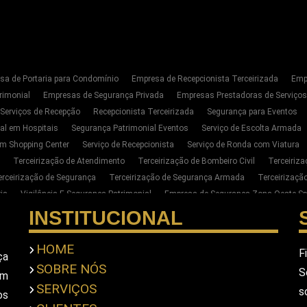
sa de Portaria para Condomínio
Empresa de Recepcionista Terceirizada
Emp
rimonial
Empresas de Segurança Privada
Empresas Prestadoras de Serviço
 Serviços de Recepção
Recepcionista Terceirizada
Segurança para Eventos
al em Hospitais
Segurança Patrimonial Eventos
Serviço de Escolta Armada
m Shopping Center
Serviço de Recepcionista
Serviço de Ronda com Viatura
Terceirização de Atendimento
Terceirização de Bombeiro Civil
Terceiriz
erceirização de Segurança
Terceirização de Segurança Armada
Terceirizaç
ia
Vigilância E Segurança Patrimonial
Empresa de Segurança Zona Oeste Sp
Segurança Privada Zona Oeste SP
Serviço de Segurança Privada Sp
Terceiri
INSTITUCIONAL
para Empresas na Zona Oeste de SP
Empresa de Portaria E Limpeza na Zona Oe
ar Seguranca Particular Armado
Contratar Seguranca Particular Pessoal
Empr
HOME
F
ça
imonial
Empresa De Seguranca Pessoal Privada
Empresa De Seguranca Priv
SOBRE NÓS
S
em
scolta Armada Pessoal
Seguranca Particular Pessoal
Seguranca Pessoal Pr
SERVIÇOS
s
a Privada Em Sao Paulo
Empresa De Seguranca Em Sao Paulo
Empresa De S
os