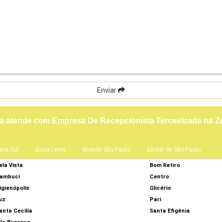
Enviar
a atende com Empresa De Recepcionista Terceirizada na Z
ona Sul
Zona Leste
Grande São Paulo
Litoral de São Paulo
ela Vista
Bom Retiro
ambuci
Centro
igienópolis
Glicério
uz
Pari
anta Cecília
Santa Efigênia