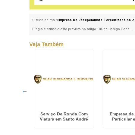
Sé
V
O texto acima "
Empresa De Recepcionista Terceirizada na Z
Plágio é crime e está previsto no artigo 184 do Código Penal. 
Veja Também
eirizado
Serviço De Ronda Com
Empresa de
antana de
Viatura em Santo André
Particular
ba