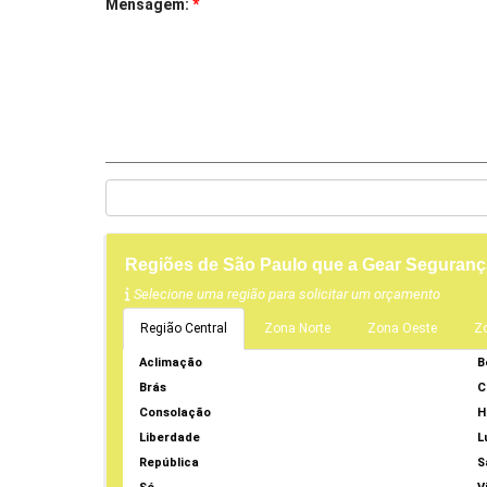
Mensagem:
*
Regiões de São Paulo que a Gear Seguranç
Selecione uma região para solicitar um orçamento
Região Central
Zona Norte
Zona Oeste
Z
Aclimação
B
Brás
C
Consolação
H
Liberdade
L
República
S