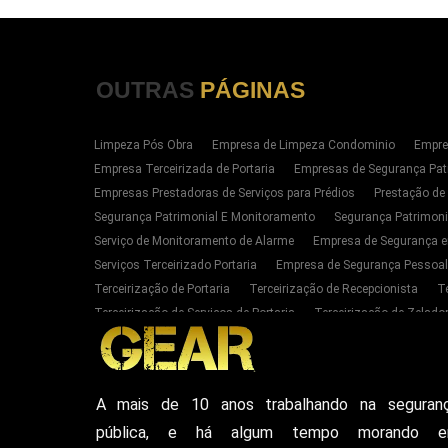
OUTRAS
PÁGINAS
Limpeza Pós Obra
Empresa de Limpeza Condominio
Empre
Empresa Terceirizada de Portaria
Empresas de Segurança Pat
Empresas Prestadoras de Serviços para Prédios
Prestação de
Segurança Patrimonial E Monitoramento
Segurança Patrimoni
Serviço de Monitoramento de Alarme
Empresa de Segurança e
Serviços Terceirizado Portaria
Empresa de Segurança Pessoal
Terceirização de Portaria
Terceirização de Recepcionista
T
Terceirização de Serviços de Portaria
Terceirização de Zelador
Empresas de Portaria E Limpeza Sp Zona Oeste
Empresas de 
Serviços Terceirizado Portaria em SP
Segurança Patrimonial 
Serviço de Segurança Pessoal Privada Zona Oeste SP
Contrat
A mais de 10 anos trabalhando na seguran
Empresa De Seguranca Particular
Empresa De Seguranca Patr
pública, e há algum tempo morando 
Seguranca Particular Armada
Seguranca Pessoal Privada
E