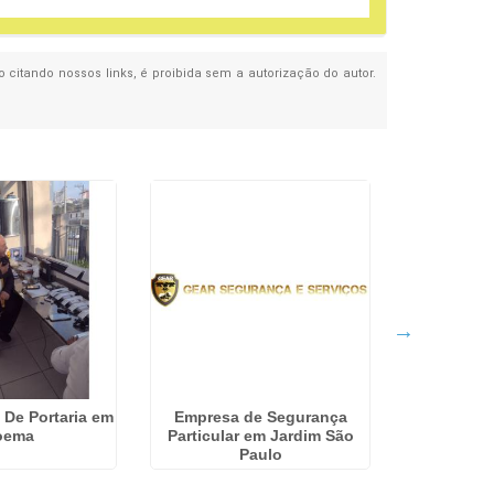
o citando nossos links, é proibida sem a autorização do autor.
 De Portaria em
Empresa de Segurança
Terceirizaç
oema
Particular em Jardim São
Portaria n
Paulo