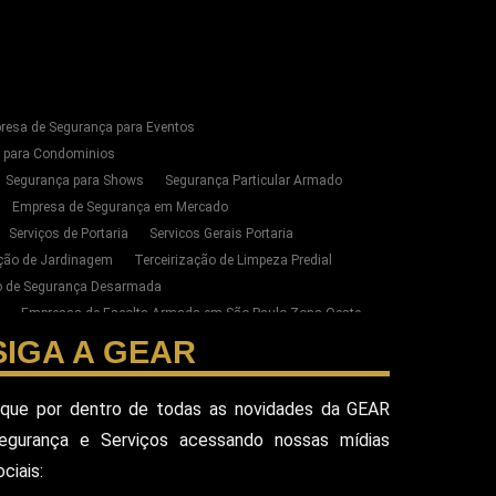
resa de Segurança para Eventos
s para Condominios
Segurança para Shows
Segurança Particular Armado
Empresa de Segurança em Mercado
Serviços de Portaria
Servicos Gerais Portaria
ação de Jardinagem
Terceirização de Limpeza Predial
ão de Segurança Desarmada
Empresas de Escolta Armada em São Paulo Zona Oeste
zação de Limpeza e Conservação em SP
SIGA A GEAR
ste de SP
esa Terceirizada De Seguranca
ique por dentro de todas as novidades da GEAR
ada
Equipe De Seguranca Para Eventos
egurança e Serviços acessando nossas mídias
ivado
Seguranca Pessoal Vip
Seguranca Vip
ociais:
eguranca Alphaville
Seguranca Pessoal Sao Paulo