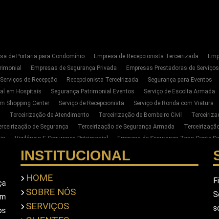
sa de Portaria para Condomínio
Empresa de Recepcionista Terceirizada
Emp
rimonial
Empresas de Segurança Privada
Empresas Prestadoras de Serviço
 Serviços de Recepção
Recepcionista Terceirizada
Segurança para Eventos
al em Hospitais
Segurança Patrimonial Eventos
Serviço de Escolta Armada
m Shopping Center
Serviço de Recepcionista
Serviço de Ronda com Viatura
Terceirização de Atendimento
Terceirização de Bombeiro Civil
Terceiriz
erceirização de Segurança
Terceirização de Segurança Armada
Terceirizaç
ia
Vigilância E Segurança Patrimonial
Empresa de Segurança Zona Oeste Sp
Segurança Privada Zona Oeste SP
Serviço de Segurança Privada Sp
Terceiri
INSTITUCIONAL
para Empresas na Zona Oeste de SP
Empresa de Portaria E Limpeza na Zona Oe
ar Seguranca Particular Armado
Contratar Seguranca Particular Pessoal
Empr
HOME
F
ça
imonial
Empresa De Seguranca Pessoal Privada
Empresa De Seguranca Priv
SOBRE NÓS
S
em
scolta Armada Pessoal
Seguranca Particular Pessoal
Seguranca Pessoal Pr
SERVIÇOS
s
a Privada Em Sao Paulo
Empresa De Seguranca Em Sao Paulo
Empresa De S
os