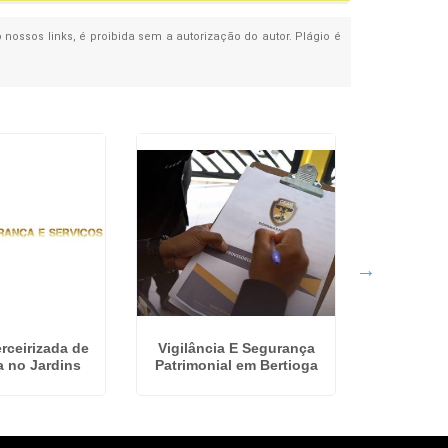
 nossos links, é proibida sem a autorização do autor. Plágio é
rceirizada de
Vigilância E Segurança
Serviço D
 no Jardins
Patrimonial em Bertioga
em A