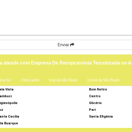
Enviar
a atende com Empresa De Recepcionista Terceirizada no A
ona Sul
Zona Leste
Grande São Paulo
Litoral de São Paulo
ela Vista
Bom Retiro
ambuci
Centro
igienópolis
Glicério
uz
Pari
anta Cecília
Santa Efigênia
ila Buarque