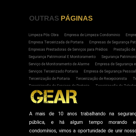
OUTRAS
PÁGINAS
Limpeza Pós Obra
Empresa de Limpeza Condominio
Empre
Empresa Terceirizada de Portaria
Empresas de Segurança Pat
Empresas Prestadoras de Serviços para Prédios
Prestação de
Segurança Patrimonial E Monitoramento
Segurança Patrimoni
Serviço de Monitoramento de Alarme
Empresa de Segurança e
Serviços Terceirizado Portaria
Empresa de Segurança Pessoal
Terceirização de Portaria
Terceirização de Recepcionista
T
Terceirização de Serviços de Portaria
Terceirização de Zelador
Empresas de Portaria E Limpeza Sp Zona Oeste
Empresas de 
Serviços Terceirizado Portaria em SP
Segurança Patrimonial 
Serviço de Segurança Pessoal Privada Zona Oeste SP
Contrat
A mais de 10 anos trabalhando na seguran
Empresa De Seguranca Particular
Empresa De Seguranca Patr
pública, e há algum tempo morando 
Seguranca Particular Armada
Seguranca Pessoal Privada
E
Vigilante De Seguranca Pessoal Privada
Empresa De Seguranc
condomínios, vimos a oportunidade de unir noss