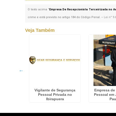
O texto acima "
Empresa De Recepcionista Terceirizada no A
crime e está previsto no artigo 184 do Código Penal. –
Lei n° 9.
Veja Também
onda Com
Vigilante de Segurança
Empresa de
 Arujá
Pessoal Privada no
Pessoal em 
Ibirapuera
Pau