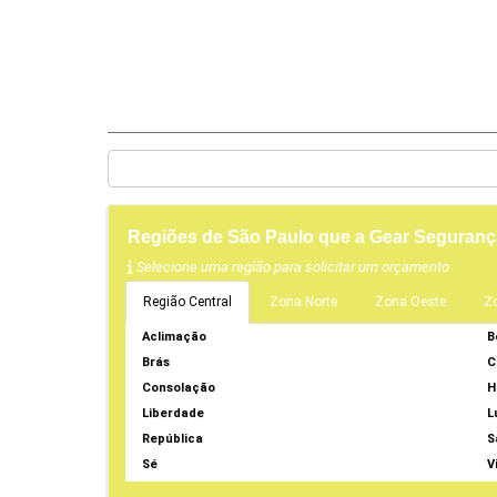
Regiões de São Paulo que a Gear Seguranç
Selecione uma região para solicitar um orçamento
Região Central
Zona Norte
Zona Oeste
Z
Aclimação
B
Brás
C
Consolação
H
Liberdade
L
República
S
Sé
V