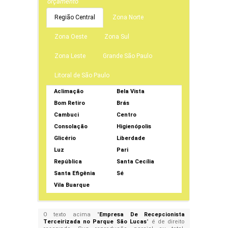
orçamento
Região Central
Zona Norte
Zona Oeste
Zona Sul
Zona Leste
Grande São Paulo
Litoral de São Paulo
Aclimação
Bela Vista
Bom Retiro
Brás
Cambuci
Centro
Consolação
Higienópolis
Glicério
Liberdade
Luz
Pari
República
Santa Cecília
Santa Efigênia
Sé
Vila Buarque
O texto acima "
Empresa De Recepcionista
Terceirizada no Parque São Lucas
" é de direito