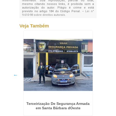
reservado. Sua reprodução, parcial ou total,
mesmo citando nossos links, é proibida sem a
autorização do autor. Plágio é crime e está
previsto no artigo 184 do Código Penal. –
Lei n°
9.610-98 sobre direitos autorais
.
Veja Também
cular
Terceirização De Segurança Armada
Tercei
em Santa Bárbara dOeste