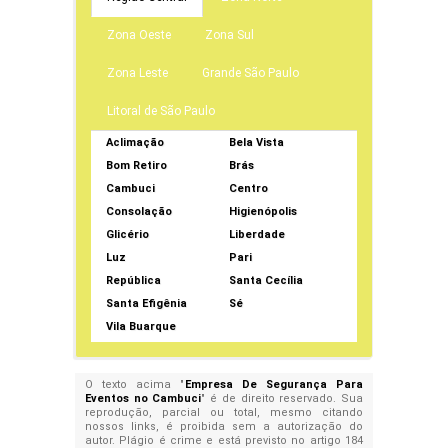
Zona Oeste
Zona Sul
Zona Leste
Grande São Paulo
Litoral de São Paulo
Aclimação
Bela Vista
Bom Retiro
Brás
Cambuci
Centro
Consolação
Higienópolis
Glicério
Liberdade
Luz
Pari
República
Santa Cecília
Santa Efigênia
Sé
Vila Buarque
O texto acima "
Empresa De Segurança Para
Eventos no Cambuci
" é de direito reservado. Sua
reprodução, parcial ou total, mesmo citando
nossos links, é proibida sem a autorização do
autor. Plágio é crime e está previsto no artigo 184