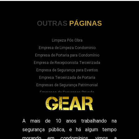
OUTRAS
PÁGINAS
Limpeza Pós Obra
Empresa de Limpeza Condominio
Empresa de Portaria para Condomínio
Empresa de Recepcionista Terceirizada
Empresa de Segurança para Eventos
Empresa Terceirizada de Portaria
Empresas de Segurança Patrimonial
Empresas de Segurança Privada
Empresas Prestadoras de Serviços para
Condominios
Empresas Prestadoras de Serviços para Prédios
Prestação de Serviços de Recepção
A mais de 10 anos trabalhando na
Recepcionista Terceirizada
segurança pública, e há algum tempo
Segurança para Eventos
Segurança para Shows
morando em condomínios, vimos a