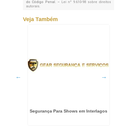
do Código Penal. –
Lei n° 9.610-98 sobre direitos
autorais
.
Veja Também
 em Rio
Segurança Para Shows em Interlagos
Empre
Para Co