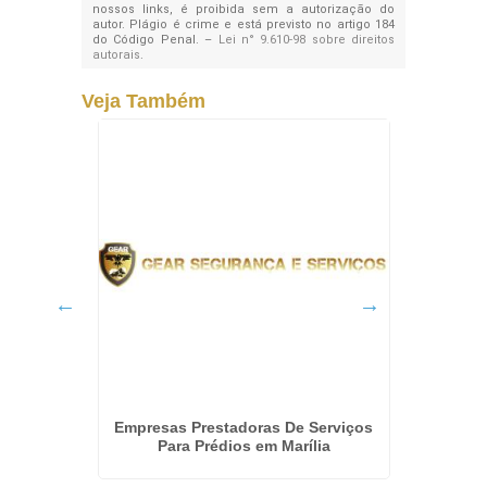
nossos links, é proibida sem a autorização do
autor. Plágio é crime e está previsto no artigo 184
do Código Penal. –
Lei n° 9.610-98 sobre direitos
autorais
.
Veja Também
da na
Empresas Prestadoras De Serviços
Seguran
Para Prédios em Marília