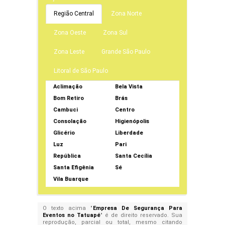
Região Central
Zona Norte
Zona Oeste
Zona Sul
Zona Leste
Grande São Paulo
Litoral de São Paulo
Aclimação
Bela Vista
Bom Retiro
Brás
Cambuci
Centro
Consolação
Higienópolis
Glicério
Liberdade
Luz
Pari
República
Santa Cecília
Santa Efigênia
Sé
Vila Buarque
O texto acima "
Empresa De Segurança Para
Eventos no Tatuapé
" é de direito reservado. Sua
reprodução, parcial ou total, mesmo citando