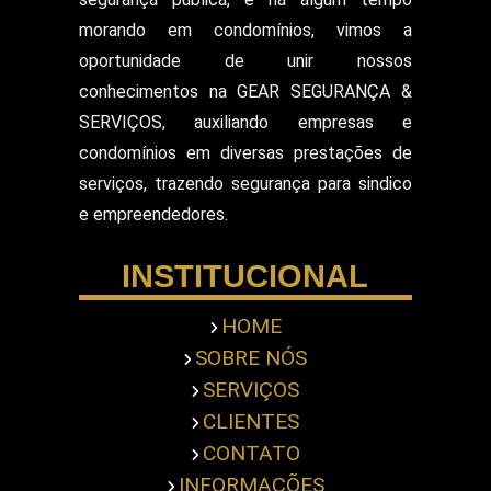
Segurança para Eventos
Segurança para Shows
morando em condomínios, vimos a
Segurança Particular Armado
oportunidade de unir nossos
Segurança Patrimonial E Monitoramento
conhecimentos na GEAR SEGURANÇA &
Segurança Patrimonial em Hospitais
SERVIÇOS, auxiliando empresas e
Segurança Patrimonial Eventos
Serviço de Escolta Armada
condomínios em diversas prestações de
Empresa de Segurança em Mercado
serviços, trazendo segurança para sindico
Serviço de Monitoramento de Alarme
e empreendedores.
Empresa de Segurança em Shopping Center
Serviço de Recepcionista
INSTITUCIONAL
Serviço de Ronda com Viatura
Serviços de Portaria
Servicos Gerais Portaria
HOME
Serviços Terceirizado Portaria
SOBRE NÓS
Empresa de Segurança Pessoal
Terceirização de Atendimento
SERVIÇOS
Terceirização de Bombeiro Civil
CLIENTES
Terceirização de Jardinagem
CONTATO
Terceirização de Limpeza Predial
INFORMAÇÕES
Terceirização de Portaria