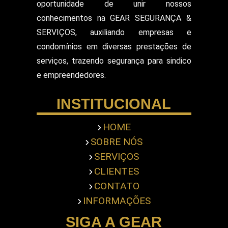
oportunidade de unir nossos
Segurança Patrimonial E Monitoramento
conhecimentos na GEAR SEGURANÇA &
Segurança Patrimonial em Hospitais
SERVIÇOS, auxiliando empresas e
Segurança Patrimonial Eventos
Serviço de Escolta Armada
condomínios em diversas prestações de
Empresa de Segurança em Mercado
serviços, trazendo segurança para sindico
Serviço de Monitoramento de Alarme
e empreendedores.
Empresa de Segurança em Shopping Center
Serviço de Recepcionista
INSTITUCIONAL
Serviço de Ronda com Viatura
Serviços de Portaria
Servicos Gerais Portaria
HOME
Serviços Terceirizado Portaria
SOBRE NÓS
Empresa de Segurança Pessoal
Terceirização de Atendimento
SERVIÇOS
Terceirização de Bombeiro Civil
CLIENTES
Terceirização de Jardinagem
CONTATO
Terceirização de Limpeza Predial
INFORMAÇÕES
Terceirização de Portaria
Terceirização de Recepcionista
SIGA A GEAR
Terceirização de Segurança