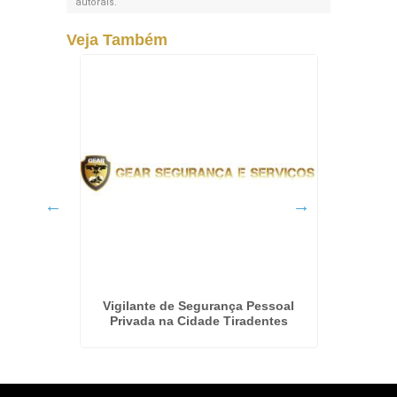
autorais
.
Veja Também
vada em
Vigilante de Segurança Pessoal
Empres
Privada na Cidade Tiradentes