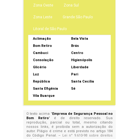
Zona Oeste
Zona Sul
Zona Leste
Grande São Paulo
Litoral de São Paulo
Aclimação
Bela Vista
Bom Retiro
Brás
Cambuci
Centro
Consolação
Higienópolis
Glicério
Liberdade
Luz
Pari
República
Santa Cecília
Santa Efigênia
Sé
Vila Buarque
O texto acima "
Empresa de Segurança Pessoal no
Bom Retiro
" é de direito reservado. Sua
reprodução, parcial ou total, mesmo citando
nossos links, é proibida sem a autorização do
autor. Plágio é crime e está previsto no artigo 184
do Código Penal. –
Lei n° 9.610-98 sobre direitos