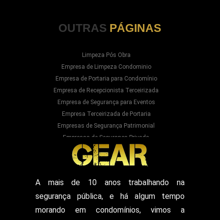
OUTRAS
PÁGINAS
Limpeza Pós Obra
Empresa de Limpeza Condominio
Empresa de Portaria para Condomínio
Empresa de Recepcionista Terceirizada
Empresa de Segurança para Eventos
Empresa Terceirizada de Portaria
Empresas de Segurança Patrimonial
Empresas de Segurança Privada
Empresas Prestadoras de Serviços para
Condominios
Empresas Prestadoras de Serviços para Prédios
Prestação de Serviços de Recepção
A mais de 10 anos trabalhando na
Recepcionista Terceirizada
segurança pública, e há algum tempo
Segurança para Eventos
Segurança para Shows
morando em condomínios, vimos a
Segurança Particular Armado