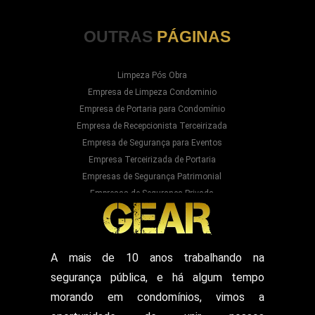
OUTRAS
PÁGINAS
Limpeza Pós Obra
Empresa de Limpeza Condominio
Empresa de Portaria para Condomínio
Empresa de Recepcionista Terceirizada
Empresa de Segurança para Eventos
Empresa Terceirizada de Portaria
Empresas de Segurança Patrimonial
Empresas de Segurança Privada
Empresas Prestadoras de Serviços para
Condominios
Empresas Prestadoras de Serviços para Prédios
Prestação de Serviços de Recepção
A mais de 10 anos trabalhando na
Recepcionista Terceirizada
segurança pública, e há algum tempo
Segurança para Eventos
Segurança para Shows
morando em condomínios, vimos a
Segurança Particular Armado