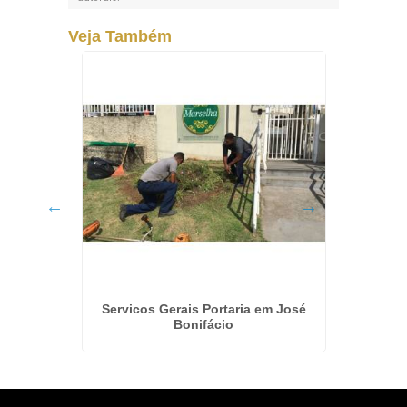
Veja Também
o Jardim
Servicos Gerais Portaria em José
Empr
Bonifácio