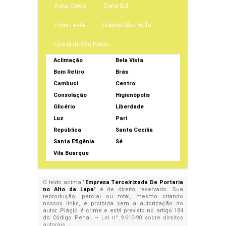
Zona Oeste
Zona Sul
Zona Leste
Grande São Paulo
Litoral de São Paulo
Aclimação
Bela Vista
Bom Retiro
Brás
Cambuci
Centro
Consolação
Higienópolis
Glicério
Liberdade
Luz
Pari
República
Santa Cecília
Santa Efigênia
Sé
Vila Buarque
O texto acima "
Empresa Terceirizada De Portaria
no Alto da Lapa
" é de direito reservado. Sua
reprodução, parcial ou total, mesmo citando
nossos links, é proibida sem a autorização do
autor. Plágio é crime e está previsto no artigo 184
do Código Penal. –
Lei n° 9.610-98 sobre direitos
autorais
.