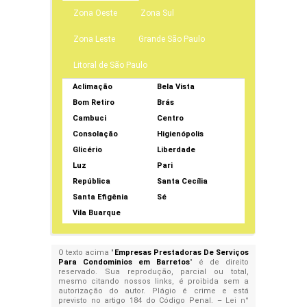
Zona Oeste
Zona Sul
Zona Leste
Grande São Paulo
Litoral de São Paulo
Aclimação
Bela Vista
Bom Retiro
Brás
Cambuci
Centro
Consolação
Higienópolis
Glicério
Liberdade
Luz
Pari
República
Santa Cecília
Santa Efigênia
Sé
Vila Buarque
O texto acima "
Empresas Prestadoras De Serviços
Para Condominios em Barretos
" é de direito
reservado. Sua reprodução, parcial ou total,
mesmo citando nossos links, é proibida sem a
autorização do autor. Plágio é crime e está
previsto no artigo 184 do Código Penal. –
Lei n°