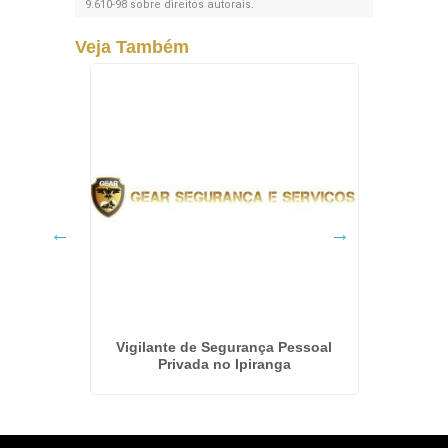
9.610-98 sobre direitos autorais
.
Veja Também
ndomínio
Vigilante de Segurança Pessoal
Terceir
Privada no Ipiranga