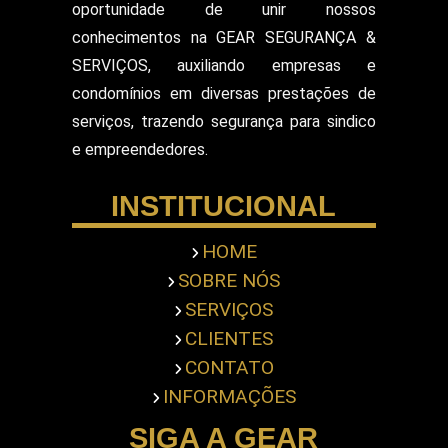
oportunidade de unir nossos
Segurança Patrimonial E Monitoramento
conhecimentos na GEAR SEGURANÇA &
Segurança Patrimonial em Hospitais
SERVIÇOS, auxiliando empresas e
Segurança Patrimonial Eventos
Serviço de Escolta Armada
condomínios em diversas prestações de
Empresa de Segurança em Mercado
serviços, trazendo segurança para sindico
Serviço de Monitoramento de Alarme
e empreendedores.
Empresa de Segurança em Shopping Center
Serviço de Recepcionista
INSTITUCIONAL
Serviço de Ronda com Viatura
Serviços de Portaria
Servicos Gerais Portaria
HOME
Serviços Terceirizado Portaria
SOBRE NÓS
Empresa de Segurança Pessoal
Terceirização de Atendimento
SERVIÇOS
Terceirização de Bombeiro Civil
CLIENTES
Terceirização de Jardinagem
CONTATO
Terceirização de Limpeza Predial
INFORMAÇÕES
Terceirização de Portaria
Terceirização de Recepcionista
SIGA A GEAR