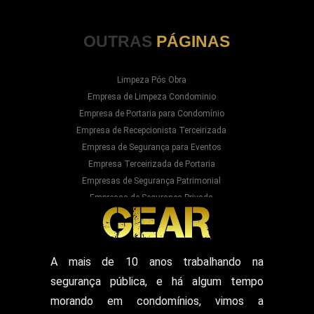
OUTRAS
PÁGINAS
Limpeza Pós Obra
Empresa de Limpeza Condominio
Empresa de Portaria para Condomínio
Empresa de Recepcionista Terceirizada
Empresa de Segurança para Eventos
Empresa Terceirizada de Portaria
Empresas de Segurança Patrimonial
Empresas de Segurança Privada
Empresas Prestadoras de Serviços para
Condominios
Empresas Prestadoras de Serviços para Prédios
Prestação de Serviços de Recepção
A mais de 10 anos trabalhando na
Recepcionista Terceirizada
segurança pública, e há algum tempo
Segurança para Eventos
Segurança para Shows
morando em condomínios, vimos a
Segurança Particular Armado