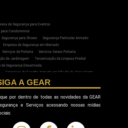
resa de Segurança para Eventos
s para Condominios
Segurança para Shows
Segurança Particular Armado
Empresa de Segurança em Mercado
Serviços de Portaria
Servicos Gerais Portaria
ação de Jardinagem
Terceirização de Limpeza Predial
ão de Segurança Desarmada
Empresas de Escolta Armada em São Paulo Zona Oeste
zação de Limpeza e Conservação em SP
SIGA A GEAR
ste de SP
esa Terceirizada De Seguranca
ique por dentro de todas as novidades da GEAR
ada
Equipe De Seguranca Para Eventos
egurança e Serviços acessando nossas mídias
ivado
Seguranca Pessoal Vip
Seguranca Vip
ociais:
eguranca Alphaville
Seguranca Pessoal Sao Paulo