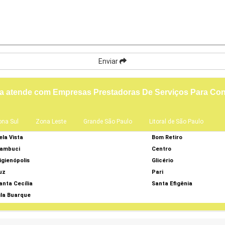
Enviar
a atende com Empresas Prestadoras De Serviços Para Con
ona Sul
Zona Leste
Grande São Paulo
Litoral de São Paulo
ela Vista
Bom Retiro
ambuci
Centro
igienópolis
Glicério
uz
Pari
anta Cecília
Santa Efigênia
ila Buarque