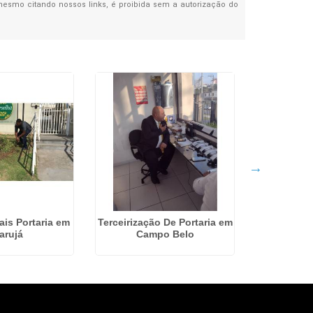
, mesmo citando nossos links, é proibida sem a autorização do
ais Portaria em
Terceirização De Portaria em
Empresas
arujá
Campo Belo
Patrimonia
R