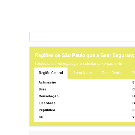
Regiões de São Paulo que a Gear Seguranç
Selecione uma região para solicitar um orçamento
Região Central
Zona Norte
Zona Oeste
Z
Aclimação
B
Brás
C
Consolação
H
Liberdade
L
República
S
Sé
V