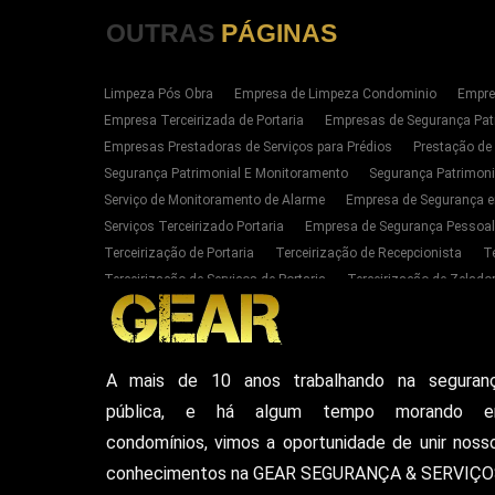
OUTRAS
PÁGINAS
Limpeza Pós Obra
Empresa de Limpeza Condominio
Empre
Empresa Terceirizada de Portaria
Empresas de Segurança Pat
Empresas Prestadoras de Serviços para Prédios
Prestação de
Segurança Patrimonial E Monitoramento
Segurança Patrimoni
Serviço de Monitoramento de Alarme
Empresa de Segurança e
Serviços Terceirizado Portaria
Empresa de Segurança Pessoal
Terceirização de Portaria
Terceirização de Recepcionista
T
Terceirização de Serviços de Portaria
Terceirização de Zelador
Empresas de Portaria E Limpeza Sp Zona Oeste
Empresas de 
Serviços Terceirizado Portaria em SP
Segurança Patrimonial 
Serviço de Segurança Pessoal Privada Zona Oeste SP
Contrat
A mais de 10 anos trabalhando na seguran
Empresa De Seguranca Particular
Empresa De Seguranca Patr
pública, e há algum tempo morando 
Seguranca Particular Armada
Seguranca Pessoal Privada
E
Vigilante De Seguranca Pessoal Privada
Empresa De Seguranc
condomínios, vimos a oportunidade de unir noss
conhecimentos na GEAR SEGURANÇA & SERVIÇO