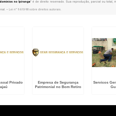
dominios no Ipiranga
" é de direito reservado. Sua reprodução, parcial ou total
enal. –
Lei n° 9.610-98 sobre direitos autorais
.
soal Privado
Empresa de Segurança
Servicos Ger
ajaú
Patrimonial no Bom Retiro
Gu