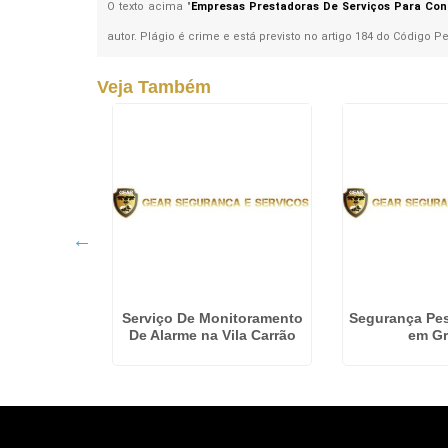
O texto acima "
Empresas Prestadoras De Serviços Para Con
autor. Plágio é crime e está previsto no artigo 184 do Código P
Veja Também
aria na Vila
Serviço De Monitoramento
Segurança Pes
na
De Alarme na Vila Carrão
em Gr