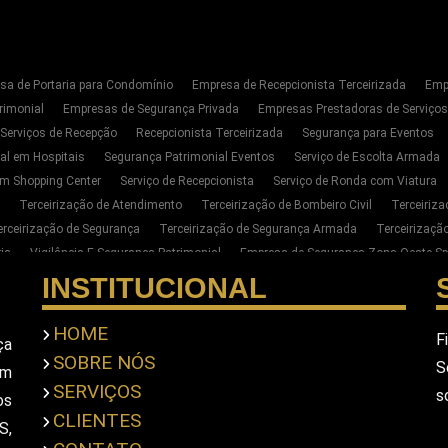
sa de Portaria para Condomínio
Empresa de Recepcionista Terceirizada
Emp
rimonial
Empresas de Segurança Privada
Empresas Prestadoras de Serviço
 Serviços de Recepção
Recepcionista Terceirizada
Segurança para Eventos
al em Hospitais
Segurança Patrimonial Eventos
Serviço de Escolta Armada
m Shopping Center
Serviço de Recepcionista
Serviço de Ronda com Viatura
Terceirização de Atendimento
Terceirização de Bombeiro Civil
Terceiriz
erceirização de Segurança
Terceirização de Segurança Armada
Terceirizaç
ia
Vigilância E Segurança Patrimonial
Empresa de Segurança Zona Oeste Sp
Segurança Privada Zona Oeste SP
Serviço de Segurança Privada Sp
Terceiri
INSTITUCIONAL
para Empresas na Zona Oeste de SP
Empresa de Portaria E Limpeza na Zona Oe
ar Seguranca Particular Armado
Contratar Seguranca Particular Pessoal
Empr
HOME
F
ça
imonial
Empresa De Seguranca Pessoal Privada
Empresa De Seguranca Priv
SOBRE NÓS
S
em
scolta Armada Pessoal
Seguranca Particular Pessoal
Seguranca Pessoal Pr
SERVIÇOS
s
a Privada Em Sao Paulo
Empresa De Seguranca Em Sao Paulo
Empresa De S
os
CLIENTES
S,