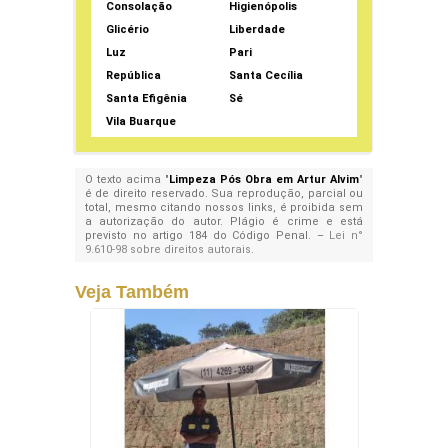
Consolação
Higienópolis
Glicério
Liberdade
Luz
Pari
República
Santa Cecília
Santa Efigênia
Sé
Vila Buarque
O texto acima "
Limpeza Pós Obra em Artur Alvim
"
é de direito reservado. Sua reprodução, parcial ou
total, mesmo citando nossos links, é proibida sem
a autorização do autor. Plágio é crime e está
previsto no artigo 184 do Código Penal. –
Lei n°
9.610-98 sobre direitos autorais
.
Veja Também