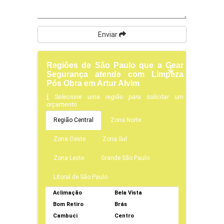
Enviar
Regiões de São Paulo que a Gear
Segurança atende com Limpeza
Pós Obra em Artur Alvim
Selecione uma região para solicitar um
orçamento
Região Central
Zona Norte
Zona Oeste
Zona Sul
Zona Leste
Grande São Paulo
Litoral de São Paulo
Aclimação
Bela Vista
Bom Retiro
Brás
Cambuci
Centro