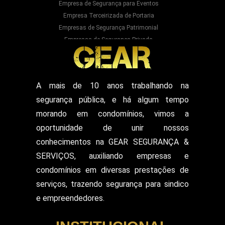
Empresa de Segurança para Eventos
Empresa Terceirizada de Portaria
Empresas de Segurança Patrimonial
Empresas de Segurança Privada
Empresas Prestadoras de Serviços para
Condominios
Empresas Prestadoras de Serviços para Prédios
Prestação de Serviços de Recepção
A mais de 10 anos trabalhando na
Recepcionista Terceirizada
segurança pública, e há algum tempo
Segurança para Eventos
Segurança para Shows
morando em condomínios, vimos a
Segurança Particular Armado
oportunidade de unir nossos
Segurança Patrimonial E Monitoramento
conhecimentos na GEAR SEGURANÇA &
Segurança Patrimonial em Hospitais
SERVIÇOS, auxiliando empresas e
Segurança Patrimonial Eventos
Serviço de Escolta Armada
condomínios em diversas prestações de
Empresa de Segurança em Mercado
serviços, trazendo segurança para sindico
Serviço de Monitoramento de Alarme
e empreendedores.
Empresa de Segurança em Shopping Center
Serviço de Recepcionista