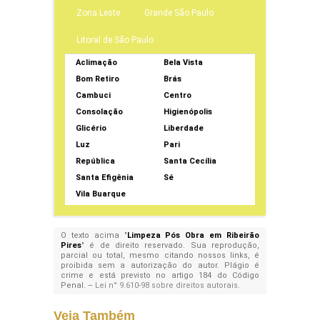
Zona Leste
Grande São Paulo
Litoral de São Paulo
Aclimação
Bela Vista
Bom Retiro
Brás
Cambuci
Centro
Consolação
Higienópolis
Glicério
Liberdade
Luz
Pari
República
Santa Cecília
Santa Efigênia
Sé
Vila Buarque
O texto acima "
Limpeza Pós Obra em Ribeirão
Pires
" é de direito reservado. Sua reprodução,
parcial ou total, mesmo citando nossos links, é
proibida sem a autorização do autor. Plágio é
crime e está previsto no artigo 184 do Código
Penal. –
Lei n° 9.610-98 sobre direitos autorais
.
Veja Também