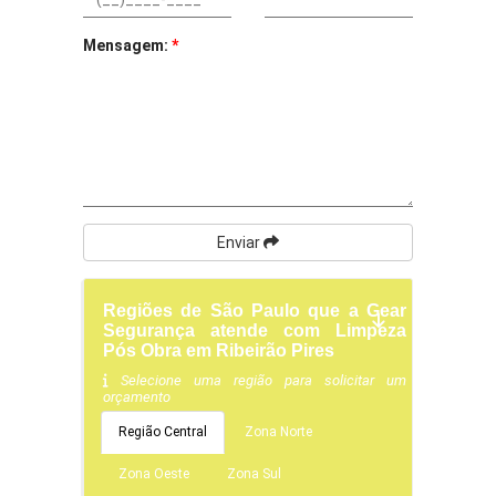
Mensagem:
*
Enviar
Regiões de São Paulo que a Gear
Segurança atende com Limpeza
Pós Obra em Ribeirão Pires
Selecione uma região para solicitar um
orçamento
Região Central
Zona Norte
Zona Oeste
Zona Sul