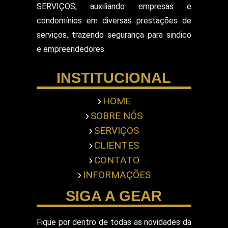
SERVIÇOS, auxiliando empresas e
Segurança Patrimonial Eventos
Serviço de Escolta Armada
condomínios em diversas prestações de
Empresa de Segurança em Mercado
serviços, trazendo segurança para sindico
Serviço de Monitoramento de Alarme
e empreendedores.
Empresa de Segurança em Shopping Center
Serviço de Recepcionista
INSTITUCIONAL
Serviço de Ronda com Viatura
Serviços de Portaria
Servicos Gerais Portaria
HOME
Serviços Terceirizado Portaria
SOBRE NÓS
Empresa de Segurança Pessoal
Terceirização de Atendimento
SERVIÇOS
Terceirização de Bombeiro Civil
CLIENTES
Terceirização de Jardinagem
CONTATO
Terceirização de Limpeza Predial
INFORMAÇÕES
Terceirização de Portaria
Terceirização de Recepcionista
SIGA A GEAR
Terceirização de Segurança
Terceirização de Segurança Armada
Fique por dentro de todas as novidades da
Terceirização de Segurança Desarmada