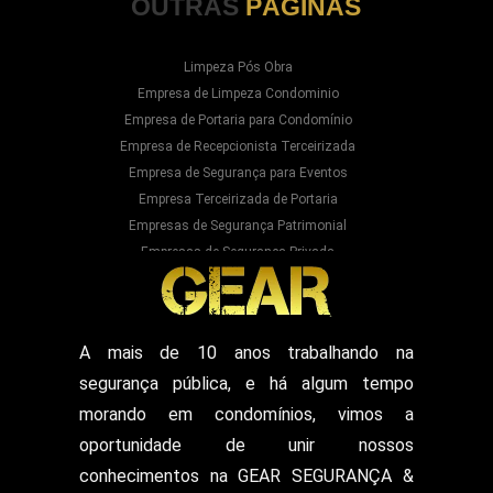
OUTRAS
PÁGINAS
Limpeza Pós Obra
Empresa de Limpeza Condominio
Empresa de Portaria para Condomínio
Empresa de Recepcionista Terceirizada
Empresa de Segurança para Eventos
Empresa Terceirizada de Portaria
Empresas de Segurança Patrimonial
Empresas de Segurança Privada
Empresas Prestadoras de Serviços para
Condominios
Empresas Prestadoras de Serviços para Prédios
Prestação de Serviços de Recepção
A mais de 10 anos trabalhando na
Recepcionista Terceirizada
segurança pública, e há algum tempo
Segurança para Eventos
Segurança para Shows
morando em condomínios, vimos a
Segurança Particular Armado
oportunidade de unir nossos
Segurança Patrimonial E Monitoramento
conhecimentos na GEAR SEGURANÇA &
Segurança Patrimonial em Hospitais