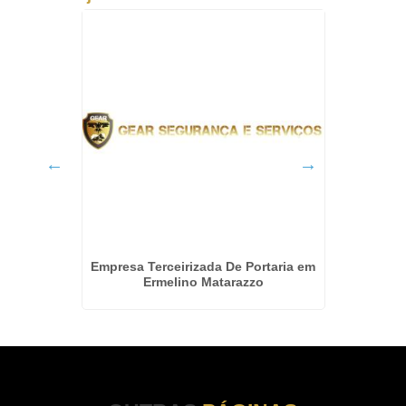
 em Ilha
Empresa Terceirizada De Portaria em
Empres
Ermelino Matarazzo