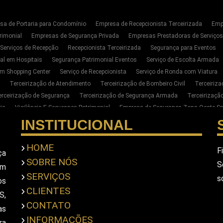
sa de Portaria para Condomínio
Empresa de Recepcionista Terceirizada
Emp
rimonial
Empresas de Segurança Privada
Empresas Prestadoras de Serviço
 Serviços de Recepção
Recepcionista Terceirizada
Segurança para Eventos
al em Hospitais
Segurança Patrimonial Eventos
Serviço de Escolta Armada
m Shopping Center
Serviço de Recepcionista
Serviço de Ronda com Viatura
Terceirização de Atendimento
Terceirização de Bombeiro Civil
Terceiriz
erceirização de Segurança
Terceirização de Segurança Armada
Terceirizaç
ia
Vigilância E Segurança Patrimonial
Empresa de Segurança Zona Oeste Sp
Segurança Privada Zona Oeste SP
Serviço de Segurança Privada Sp
Terceiri
INSTITUCIONAL
para Empresas na Zona Oeste de SP
Empresa de Portaria E Limpeza na Zona Oe
ar Seguranca Particular Armado
Contratar Seguranca Particular Pessoal
Empr
HOME
F
ça
imonial
Empresa De Seguranca Pessoal Privada
Empresa De Seguranca Priv
SOBRE NÓS
S
em
scolta Armada Pessoal
Seguranca Particular Pessoal
Seguranca Pessoal Pr
SERVIÇOS
s
a Privada Em Sao Paulo
Empresa De Seguranca Em Sao Paulo
Empresa De S
os
CLIENTES
S,
CONTATO
as
INFORMAÇÕES
ra