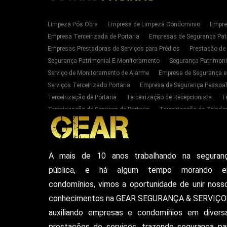
Limpeza Pós Obra
Empresa de Limpeza Condominio
Empre
Empresa Terceirizada de Portaria
Empresas de Segurança Pat
Empresas Prestadoras de Serviços para Prédios
Prestação de
Segurança Patrimonial E Monitoramento
Segurança Patrimoni
Serviço de Monitoramento de Alarme
Empresa de Segurança e
Serviços Terceirizado Portaria
Empresa de Segurança Pessoal
Terceirização de Portaria
Terceirização de Recepcionista
T
Terceirização de Serviços de Portaria
Terceirização de Zelador
Empresas de Portaria E Limpeza Sp Zona Oeste
Empresas de 
Serviços Terceirizado Portaria em SP
Segurança Patrimonial 
Serviço de Segurança Pessoal Privada Zona Oeste SP
Contrat
A mais de 10 anos trabalhando na seguran
Empresa De Seguranca Particular
Empresa De Seguranca Patr
pública, e há algum tempo morando 
Seguranca Particular Armada
Seguranca Pessoal Privada
E
Vigilante De Seguranca Pessoal Privada
Empresa De Seguranc
condomínios, vimos a oportunidade de unir noss
conhecimentos na GEAR SEGURANÇA & SERVIÇO
auxiliando empresas e condomínios em divers
prestações de serviços, trazendo segurança pa