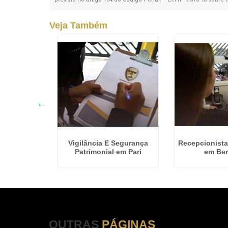
Veja Também
Segurança
Vigilância E Segurança
Recepcionista
o Cambuci
Patrimonial em Pari
em Ber
OUTRAS
PÁGINAS