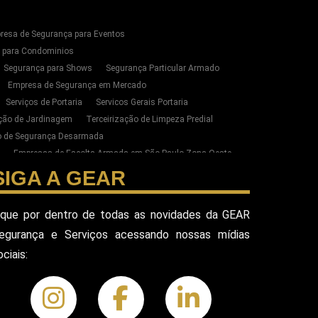
resa de Segurança para Eventos
s para Condominios
Segurança para Shows
Segurança Particular Armado
Empresa de Segurança em Mercado
Serviços de Portaria
Servicos Gerais Portaria
ação de Jardinagem
Terceirização de Limpeza Predial
ão de Segurança Desarmada
Empresas de Escolta Armada em São Paulo Zona Oeste
zação de Limpeza e Conservação em SP
SIGA A GEAR
ste de SP
esa Terceirizada De Seguranca
ique por dentro de todas as novidades da GEAR
ada
Equipe De Seguranca Para Eventos
egurança e Serviços acessando nossas mídias
ivado
Seguranca Pessoal Vip
Seguranca Vip
ociais:
eguranca Alphaville
Seguranca Pessoal Sao Paulo