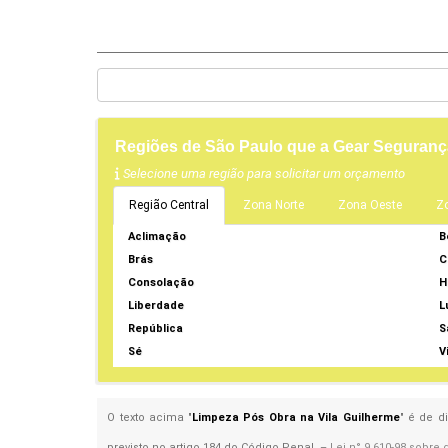
Regiões de São Paulo que a Gear Seguranç
Selecione uma região para solicitar um orçamento
Região Central
Zona Norte
Zona Oeste
Z
Aclimação
B
Brás
C
Consolação
H
Liberdade
L
República
S
Sé
V
O texto acima "
Limpeza Pós Obra na Vila Guilherme
" é de d
previsto no artigo 184 do Código Penal. –
Lei n° 9.610-98 sobre 