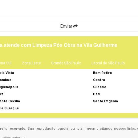
Enviar
a atende com Limpeza Pós Obra na Vila Guilherme
ona Sul
Zona Leste
Grande São Paulo
Litoral de São Paulo
ela Vista
Bom Retiro
ambuci
Centro
igienópolis
Glicério
uz
Pari
anta Cecília
Santa Efigênia
ila Buarque
ireito reservado. Sua reprodução, parcial ou total, mesmo citando nossos links,
direitos autorais
.