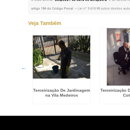
artigo 184 do Código Penal. –
Lei n° 9.610-98 sobre direitos auto
Veja Também
Segurança
Terceirização De Jardinagem
Terceirização 
la Maria
na Vila Medeiros
Cot