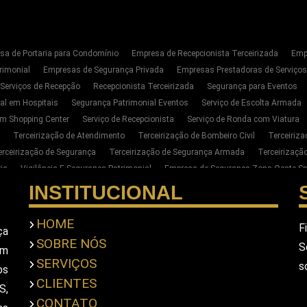
sa de Portaria para Condomínio
Empresa de Recepcionista Terceirizada
Emp
rimonial
Empresas de Segurança Privada
Empresas Prestadoras de Serviço
 Serviços de Recepção
Recepcionista Terceirizada
Segurança para Eventos
al em Hospitais
Segurança Patrimonial Eventos
Serviço de Escolta Armada
m Shopping Center
Serviço de Recepcionista
Serviço de Ronda com Viatura
Terceirização de Atendimento
Terceirização de Bombeiro Civil
Terceiriz
erceirização de Segurança
Terceirização de Segurança Armada
Terceirizaç
ia
Vigilância E Segurança Patrimonial
Empresa de Segurança Zona Oeste Sp
Segurança Privada Zona Oeste SP
Serviço de Segurança Privada Sp
Terceiri
INSTITUCIONAL
para Empresas na Zona Oeste de SP
Empresa de Portaria E Limpeza na Zona Oe
ar Seguranca Particular Armado
Contratar Seguranca Particular Pessoal
Empr
HOME
F
ça
imonial
Empresa De Seguranca Pessoal Privada
Empresa De Seguranca Priv
SOBRE NÓS
S
em
scolta Armada Pessoal
Seguranca Particular Pessoal
Seguranca Pessoal Pr
SERVIÇOS
s
a Privada Em Sao Paulo
Empresa De Seguranca Em Sao Paulo
Empresa De S
os
CLIENTES
S,
CONTATO