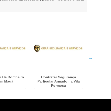
ão De Bombeiro
Contratar Segurança
Limpeza
 em Mauá
Particular Armado na Vila
M
Formosa