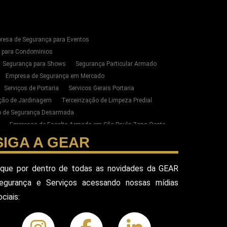
resa de Segurança para Eventos
s para Condominios
Segurança para Shows
Segurança Particular Armado
Empresa de Segurança em Mercado
Serviços de Portaria
Servicos Gerais Portaria
ação de Jardinagem
Terceirização de Limpeza Predial
ão de Segurança Desarmada
Empresas de Escolta Armada em São Paulo Zona Oeste
zação de Limpeza e Conservação em SP
SIGA A GEAR
ste de SP
esa Terceirizada De Seguranca
ique por dentro de todas as novidades da GEAR
ada
Equipe De Seguranca Para Eventos
egurança e Serviços acessando nossas mídias
ivado
Seguranca Pessoal Vip
Seguranca Vip
ociais:
eguranca Alphaville
Seguranca Pessoal Sao Paulo