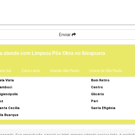
Enviar
a atende com Limpeza Pós Obra no Ibirapuera
ona Sul
Zona Leste
Grande São Paulo
Litoral de São Paulo
ela Vista
Bom Retiro
ambuci
Centro
igienópolis
Glicério
uz
Pari
anta Cecília
Santa Efigênia
ila Buarque
 reservado. Sua reprodução, parcial ou total, mesmo citando nossos links, é proibid