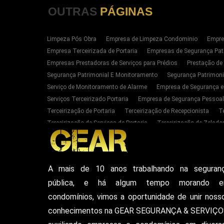
OUTRAS
PÁGINAS
Limpeza Pós Obra
Empresa de Limpeza Condominio
Empre
Empresa Terceirizada de Portaria
Empresas de Segurança Pat
Empresas Prestadoras de Serviços para Prédios
Prestação de
Segurança Patrimonial E Monitoramento
Segurança Patrimoni
Serviço de Monitoramento de Alarme
Empresa de Segurança e
Serviços Terceirizado Portaria
Empresa de Segurança Pessoal
Terceirização de Portaria
Terceirização de Recepcionista
T
Terceirização de Serviços de Portaria
Terceirização de Zelador
Empresas de Portaria E Limpeza Sp Zona Oeste
Empresas de 
Serviços Terceirizado Portaria em SP
Segurança Patrimonial 
Serviço de Segurança Pessoal Privada Zona Oeste SP
Contrat
A mais de 10 anos trabalhando na seguran
Empresa De Seguranca Particular
Empresa De Seguranca Patr
pública, e há algum tempo morando 
Seguranca Particular Armada
Seguranca Pessoal Privada
E
Vigilante De Seguranca Pessoal Privada
Empresa De Seguranc
condomínios, vimos a oportunidade de unir noss
conhecimentos na GEAR SEGURANÇA & SERVIÇO