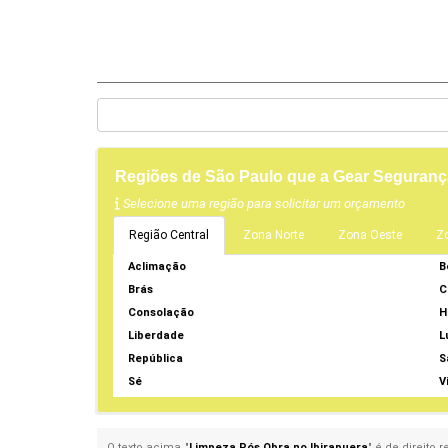
Regiões de São Paulo que a Gear Seguranç
Selecione uma região para solicitar um orçamento
Região Central
Zona Norte
Zona Oeste
Z
Aclimação
B
Brás
C
Consolação
H
Liberdade
L
República
S
Sé
V
O texto acima "
Limpeza Pós Obra no Ibirapuera
" é de direito