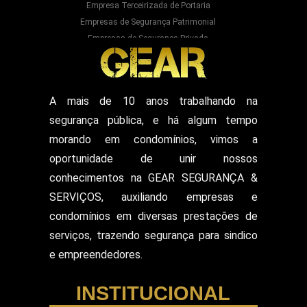
Empresa Terceirizada de Portaria
Empresas de Segurança Patrimonial
Empresas de Segurança Privada
Empresas Prestadoras de Serviços para
Condominios
Empresas Prestadoras de Serviços para Prédios
Prestação de Serviços de Recepção
A mais de 10 anos trabalhando na
Recepcionista Terceirizada
segurança pública, e há algum tempo
Segurança para Eventos
Segurança para Shows
morando em condomínios, vimos a
Segurança Particular Armado
oportunidade de unir nossos
Segurança Patrimonial E Monitoramento
conhecimentos na GEAR SEGURANÇA &
Segurança Patrimonial em Hospitais
SERVIÇOS, auxiliando empresas e
Segurança Patrimonial Eventos
Serviço de Escolta Armada
condomínios em diversas prestações de
Empresa de Segurança em Mercado
serviços, trazendo segurança para sindico
Serviço de Monitoramento de Alarme
e empreendedores.
Empresa de Segurança em Shopping Center
Serviço de Recepcionista
INSTITUCIONAL
Serviço de Ronda com Viatura
Serviços de Portaria