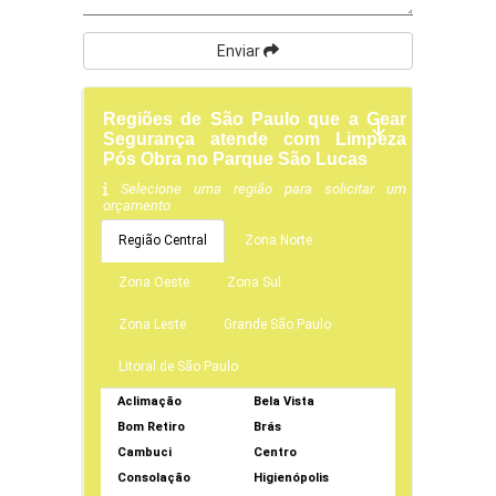
Enviar
Regiões de São Paulo que a Gear
Segurança atende com Limpeza
Pós Obra no Parque São Lucas
Selecione uma região para solicitar um
orçamento
Região Central
Zona Norte
Zona Oeste
Zona Sul
Zona Leste
Grande São Paulo
Litoral de São Paulo
Aclimação
Bela Vista
Bom Retiro
Brás
Cambuci
Centro
Consolação
Higienópolis