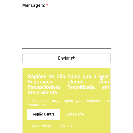
Mensagem:
*
Enviar
Regiões de São Paulo que a Gear
Segurança atende com
Recepcionista Terceirizada em
Praia Grande
Selecione uma região para solicitar um
orçamento
Região Central
Zona Norte
Zona Oeste
Zona Sul