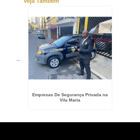
Veja Também
 Alarme
Empresas De Segurança Privada na
Empre
o
Vila Maria
Para 