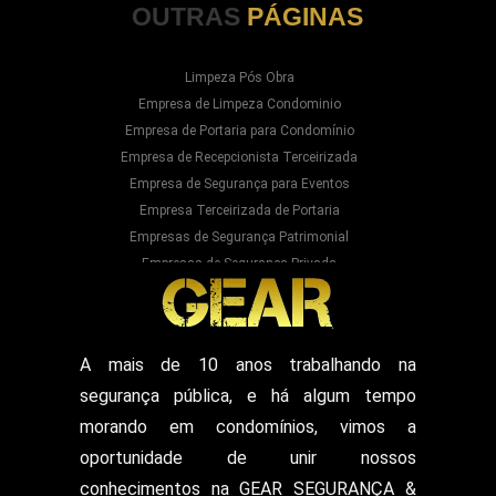
OUTRAS
PÁGINAS
Limpeza Pós Obra
Empresa de Limpeza Condominio
Empresa de Portaria para Condomínio
Empresa de Recepcionista Terceirizada
Empresa de Segurança para Eventos
Empresa Terceirizada de Portaria
Empresas de Segurança Patrimonial
Empresas de Segurança Privada
Empresas Prestadoras de Serviços para
Condominios
Empresas Prestadoras de Serviços para Prédios
Prestação de Serviços de Recepção
A mais de 10 anos trabalhando na
Recepcionista Terceirizada
segurança pública, e há algum tempo
Segurança para Eventos
Segurança para Shows
morando em condomínios, vimos a
Segurança Particular Armado
oportunidade de unir nossos
Segurança Patrimonial E Monitoramento
conhecimentos na GEAR SEGURANÇA &
Segurança Patrimonial em Hospitais