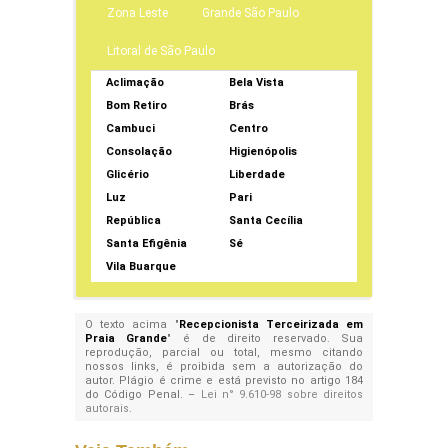
Zona Leste
Grande São Paulo
Litoral de São Paulo
Aclimação
Bela Vista
Bom Retiro
Brás
Cambuci
Centro
Consolação
Higienópolis
Glicério
Liberdade
Luz
Pari
República
Santa Cecília
Santa Efigênia
Sé
Vila Buarque
O texto acima "
Recepcionista Terceirizada em
Praia Grande
" é de direito reservado. Sua
reprodução, parcial ou total, mesmo citando
nossos links, é proibida sem a autorização do
autor. Plágio é crime e está previsto no artigo 184
do Código Penal. –
Lei n° 9.610-98 sobre direitos
autorais
.