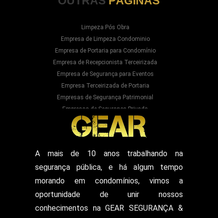
OUTRAS
PÁGINAS
Limpeza Pós Obra
Empresa de Limpeza Condominio
Empresa de Portaria para Condomínio
Empresa de Recepcionista Terceirizada
Empresa de Segurança para Eventos
Empresa Terceirizada de Portaria
Empresas de Segurança Patrimonial
Empresas de Segurança Privada
Empresas Prestadoras de Serviços para
Condominios
Empresas Prestadoras de Serviços para Prédios
Prestação de Serviços de Recepção
A mais de 10 anos trabalhando na
Recepcionista Terceirizada
segurança pública, e há algum tempo
Segurança para Eventos
Segurança para Shows
morando em condomínios, vimos a
Segurança Particular Armado
oportunidade de unir nossos
Segurança Patrimonial E Monitoramento
conhecimentos na GEAR SEGURANÇA &
Segurança Patrimonial em Hospitais