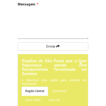
Mensagem:
*
Enviar
Regiões de São Paulo que a Gear
Segurança atende com
Recepcionista Terceirizada em
Santana
Selecione uma região para solicitar um
orçamento
Região Central
Zona Norte
Zona Oeste
Zona Sul