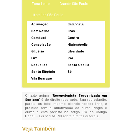
Zona Leste
Grande São Paulo
Litoral de São Paulo
Aclimação
Bela Vista
Bom Retiro
Brás
Cambuci
Centro
Consolação
Higienópolis
Glicério
Liberdade
Luz
Pari
República
Santa Cecília
Santa Efigênia
Sé
Vila Buarque
O texto acima "
Recepcionista Terceirizada em
Santana
" é de direito reservado. Sua reprodução,
parcial ou total, mesmo citando nossos links, é
proibida sem a autorização do autor. Plágio é
crime e está previsto no artigo 184 do Código
Penal. –
Lei n° 9.610-98 sobre direitos autorais
.
Veja Também