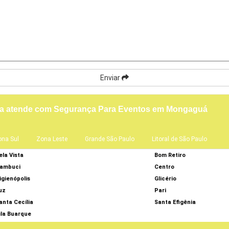
Enviar
ça atende com Segurança Para Eventos em Mongaguá
ona Sul
Zona Leste
Grande São Paulo
Litoral de São Paulo
ela Vista
Bom Retiro
ambuci
Centro
igienópolis
Glicério
uz
Pari
anta Cecília
Santa Efigênia
ila Buarque