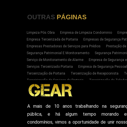
OUTRAS
PÁGINAS
Limpeza Pós Obra
Empresa de Limpeza Condominio
Empre
Empresa Terceirizada de Portaria
Empresas de Segurança Pat
Empresas Prestadoras de Serviços para Prédios
Prestação de
Segurança Patrimonial E Monitoramento
Segurança Patrimoni
Serviço de Monitoramento de Alarme
Empresa de Segurança e
Serviços Terceirizado Portaria
Empresa de Segurança Pessoal
Terceirização de Portaria
Terceirização de Recepcionista
T
Terceirização de Serviços de Portaria
Terceirização de Zelador
Empresas de Portaria E Limpeza Sp Zona Oeste
Empresas de 
Serviços Terceirizado Portaria em SP
Segurança Patrimonial 
Serviço de Segurança Pessoal Privada Zona Oeste SP
Contrat
A mais de 10 anos trabalhando na seguran
Empresa De Seguranca Particular
Empresa De Seguranca Patr
pública, e há algum tempo morando 
Seguranca Particular Armada
Seguranca Pessoal Privada
E
Vigilante De Seguranca Pessoal Privada
Empresa De Seguranc
condomínios, vimos a oportunidade de unir noss