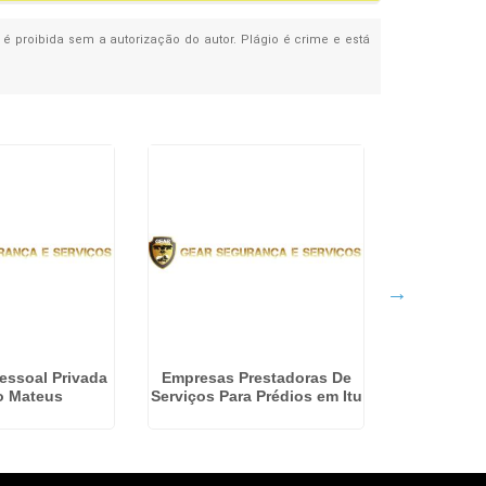
, é proibida sem a autorização do autor. Plágio é crime e está
essoal Privada
Empresas Prestadoras De
Segurança 
o Mateus
Serviços Para Prédios em Itu
em S