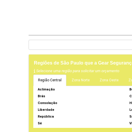
Regiões de São Paulo que a Gear Seguran
Selecione uma região para solicitar um orçamento
Região Central
Zona Norte
Zona Oeste
Z
Aclimação
B
Brás
C
Consolação
H
Liberdade
L
República
S
Sé
V