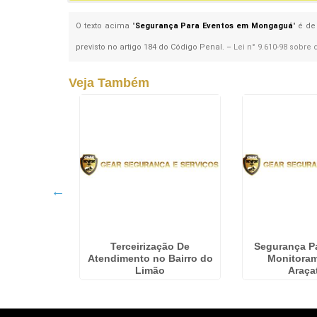
O texto acima "
Segurança Para Eventos em Mongaguá
" é de
previsto no artigo 184 do Código Penal. –
Lei n° 9.610-98 sobre 
Veja Também
irizada De
Terceirização De
Segurança Pa
a Medeiros
Atendimento no Bairro do
Monitora
Limão
Araça