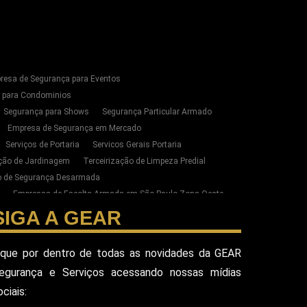
resa de Segurança para Eventos
s para Condominios
Segurança para Shows
Segurança Particular Armado
Empresa de Segurança em Mercado
Serviços de Portaria
Servicos Gerais Portaria
ação de Jardinagem
Terceirização de Limpeza Predial
ão de Segurança Desarmada
Empresas de Escolta Armada em São Paulo Zona Oeste
zação de Limpeza e Conservação em SP
SIGA A GEAR
ste de SP
esa Terceirizada De Seguranca
ique por dentro de todas as novidades da GEAR
ada
Equipe De Seguranca Para Eventos
egurança e Serviços acessando nossas mídias
ivado
Seguranca Pessoal Vip
Seguranca Vip
ociais:
eguranca Alphaville
Seguranca Pessoal Sao Paulo