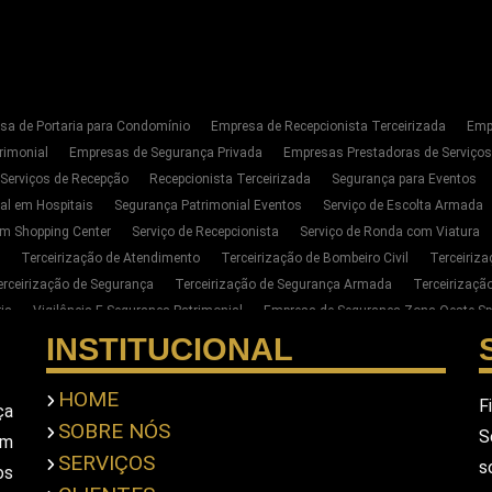
sa de Portaria para Condomínio
Empresa de Recepcionista Terceirizada
Emp
rimonial
Empresas de Segurança Privada
Empresas Prestadoras de Serviço
 Serviços de Recepção
Recepcionista Terceirizada
Segurança para Eventos
al em Hospitais
Segurança Patrimonial Eventos
Serviço de Escolta Armada
m Shopping Center
Serviço de Recepcionista
Serviço de Ronda com Viatura
Terceirização de Atendimento
Terceirização de Bombeiro Civil
Terceiriz
erceirização de Segurança
Terceirização de Segurança Armada
Terceirizaç
ia
Vigilância E Segurança Patrimonial
Empresa de Segurança Zona Oeste Sp
Segurança Privada Zona Oeste SP
Serviço de Segurança Privada Sp
Terceiri
INSTITUCIONAL
para Empresas na Zona Oeste de SP
Empresa de Portaria E Limpeza na Zona Oe
ar Seguranca Particular Armado
Contratar Seguranca Particular Pessoal
Empr
HOME
F
ça
imonial
Empresa De Seguranca Pessoal Privada
Empresa De Seguranca Priv
SOBRE NÓS
S
em
scolta Armada Pessoal
Seguranca Particular Pessoal
Seguranca Pessoal Pr
SERVIÇOS
s
a Privada Em Sao Paulo
Empresa De Seguranca Em Sao Paulo
Empresa De S
os