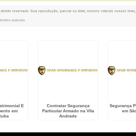
 direito reservado. Sua reprodução, parcial ou total, mesmo citando nossos links
direitos autorais
.
trimonial E
Contratar Segurança
Segurança P
mento em
Particular Armado na Vila
em Sã
tuba
Andrade