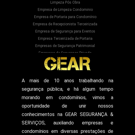
Limpeza Pós Obra
Empresa de Limpeza Condominio
Empresa de Portaria para Condomínio
Empresa de Recepcionista Terceirizada
Empresa de Segurança para Eventos
Empresa Terceirizada de Portaria
Empresas de Segurança Patrimonial
Empresas de Segurança Privada
Empresas Prestadoras de Serviços para
Condominios
Empresas Prestadoras de Serviços para Prédios
Prestação de Serviços de Recepção
A mais de 10 anos trabalhando na
Recepcionista Terceirizada
segurança pública, e há algum tempo
Segurança para Eventos
Segurança para Shows
morando em condomínios, vimos a
Segurança Particular Armado
oportunidade de unir nossos
Segurança Patrimonial E Monitoramento
conhecimentos na GEAR SEGURANÇA &
Segurança Patrimonial em Hospitais
SERVIÇOS, auxiliando empresas e
Segurança Patrimonial Eventos
Serviço de Escolta Armada
condomínios em diversas prestações de