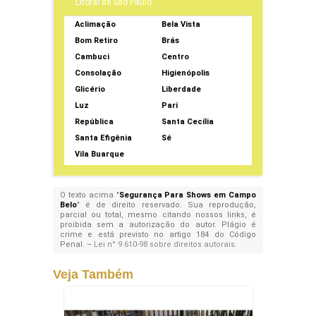
Litoral de São Paulo
Aclimação
Bela Vista
Bom Retiro
Brás
Cambuci
Centro
Consolação
Higienópolis
Glicério
Liberdade
Luz
Pari
República
Santa Cecília
Santa Efigênia
Sé
Vila Buarque
O texto acima "
Segurança Para Shows em Campo
Belo
" é de direito reservado. Sua reprodução,
parcial ou total, mesmo citando nossos links, é
proibida sem a autorização do autor. Plágio é
crime e está previsto no artigo 184 do Código
Penal. –
Lei n° 9.610-98 sobre direitos autorais
.
Veja Também