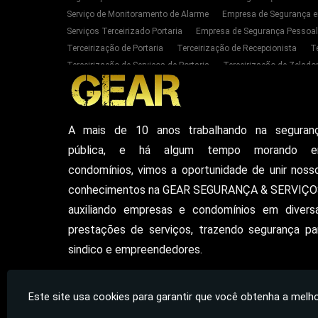
Serviço de Monitoramento de Alarme
Empresa de Segurança e
Serviços Terceirizado Portaria
Empresa de Segurança Pessoal
Terceirização de Portaria
Terceirização de Recepcionista
T
Terceirização de Serviços de Portaria
Terceirização de Zelador
Empresas de Portaria E Limpeza Sp Zona Oeste
Empresas de 
Serviços Terceirizado Portaria em SP
Segurança Patrimonial 
Serviço de Segurança Pessoal Privada Zona Oeste SP
Contrat
A mais de 10 anos trabalhando na seguran
Empresa De Seguranca Particular
Empresa De Seguranca Patr
pública, e há algum tempo morando 
Seguranca Particular Armada
Seguranca Pessoal Privada
E
Vigilante De Seguranca Pessoal Privada
Empresa De Seguranc
condomínios, vimos a oportunidade de unir noss
conhecimentos na GEAR SEGURANÇA & SERVIÇO
auxiliando empresas e condomínios em divers
prestações de serviços, trazendo segurança pa
sindico e empreendedores.
Gear Segurança - Segurança e Serviços
Este site usa cookies para garantir que você obtenha a melho