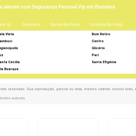
a atende com Segurança Pessoal Vip em Barretos
ona Sul
Zona Leste
Grande São Paulo
Litoral de São Paulo
ela Vista
Bom Retiro
ambuci
Centro
igienópolis
Glicério
uz
Pari
anta Cecília
Santa Efigênia
ila Buarque
ireito reservado. Sua reprodução, parcial ou total, mesmo citando nossos links,
direitos autorais
.