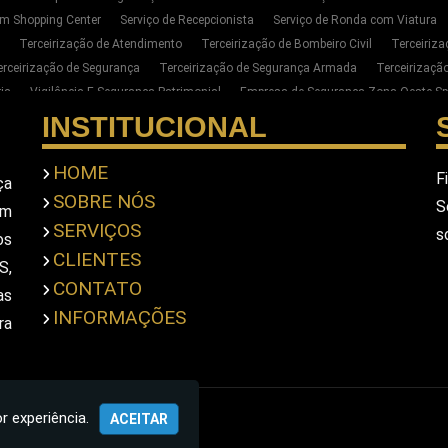
m Shopping Center
Serviço de Recepcionista
Serviço de Ronda com Viatura
Terceirização de Atendimento
Terceirização de Bombeiro Civil
Terceiriz
erceirização de Segurança
Terceirização de Segurança Armada
Terceirizaç
ia
Vigilância E Segurança Patrimonial
Empresa de Segurança Zona Oeste Sp
Segurança Privada Zona Oeste SP
Serviço de Segurança Privada Sp
Terceiri
INSTITUCIONAL
para Empresas na Zona Oeste de SP
Empresa de Portaria E Limpeza na Zona Oe
ar Seguranca Particular Armado
Contratar Seguranca Particular Pessoal
Empr
HOME
F
ça
imonial
Empresa De Seguranca Pessoal Privada
Empresa De Seguranca Priv
SOBRE NÓS
S
em
scolta Armada Pessoal
Seguranca Particular Pessoal
Seguranca Pessoal Pr
SERVIÇOS
s
a Privada Em Sao Paulo
Empresa De Seguranca Em Sao Paulo
Empresa De S
os
CLIENTES
S,
CONTATO
as
INFORMAÇÕES
ra
r experiência.
ACEITAR