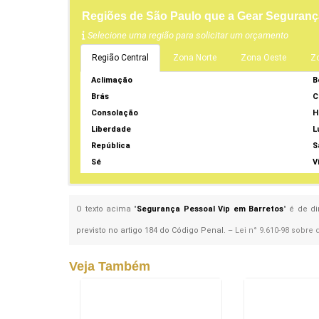
Regiões de São Paulo que a Gear Seguranç
Selecione uma região para solicitar um orçamento
Região Central
Zona Norte
Zona Oeste
Z
Aclimação
B
Brás
C
Consolação
H
Liberdade
L
República
S
Sé
V
O texto acima "
Segurança Pessoal Vip em Barretos
" é de d
previsto no artigo 184 do Código Penal. –
Lei n° 9.610-98 sobre 
Veja Também