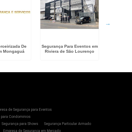
rceirizada De
Segurança Para Eventos em
Terceiriza
em Mongaguá
Riviera de São Lourenço
n
resa de Segurança para Eventos
s para Condominios
Segurança para Shows
Segurança Particular Armado
Empresa de Segurança em Mercado