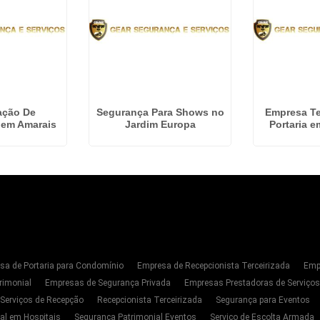
zação De
Segurança Para Shows no
Empresa Te
 em Amarais
Jardim Europa
Portaria 
sa de Portaria para Condomínio
Empresa de Recepcionista Terceirizada
Emp
rimonial
Empresas de Segurança Privada
Empresas Prestadoras de Serviço
 Serviços de Recepção
Recepcionista Terceirizada
Segurança para Eventos
al em Hospitais
Segurança Patrimonial Eventos
Serviço de Escolta Armada