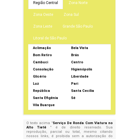
Região Central
Zona Norte
Zona Oeste
Zona Sul
Zona Leste
Grande São Paulo
Litoral de São Paulo
Aclimação
Bela Vista
Bom Retiro
Brás
Cambuci
Centro
Consolação
Higienópolis
Glicério
Liberdade
Luz
Pari
República
Santa Cecília
Santa Efigênia
Sé
Vila Buarque
O texto acima "
Serviço De Ronda Com Viatura no
Alto Tietê
" é de direito reservado. Sua
reprodução, parcial ou total, mesmo citando
nossos links, é proibida sem a autorização do