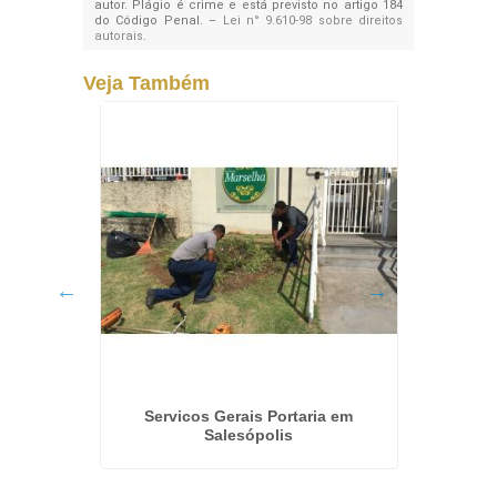
autor. Plágio é crime e está previsto no artigo 184
do Código Penal. –
Lei n° 9.610-98 sobre direitos
autorais
.
Veja Também
na Penha
Servicos Gerais Portaria em
Terc
Salesópolis