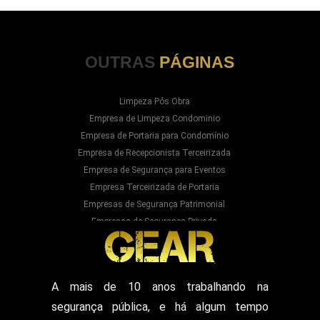
OUTRAS
PÁGINAS
Limpeza Pós Obra
Empresa de Limpeza Condominio
Empresa de Portaria para Condomínio
Empresa de Recepcionista Terceirizada
Empresa de Segurança para Eventos
Empresa Terceirizada de Portaria
Empresas de Segurança Patrimonial
Empresas de Segurança Privada
Empresas Prestadoras de Serviços para
Condominios
Empresas Prestadoras de Serviços para Prédios
Prestação de Serviços de Recepção
A mais de 10 anos trabalhando na
Recepcionista Terceirizada
segurança pública, e há algum tempo
Segurança para Eventos
Segurança para Shows