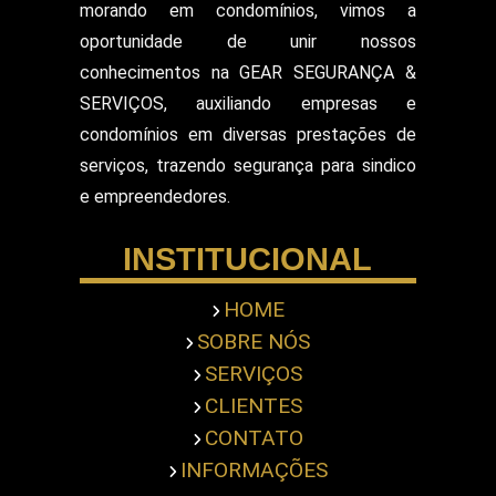
morando em condomínios, vimos a
Segurança Particular Armado
oportunidade de unir nossos
Segurança Patrimonial E Monitoramento
conhecimentos na GEAR SEGURANÇA &
Segurança Patrimonial em Hospitais
SERVIÇOS, auxiliando empresas e
Segurança Patrimonial Eventos
Serviço de Escolta Armada
condomínios em diversas prestações de
Empresa de Segurança em Mercado
serviços, trazendo segurança para sindico
Serviço de Monitoramento de Alarme
e empreendedores.
Empresa de Segurança em Shopping Center
Serviço de Recepcionista
INSTITUCIONAL
Serviço de Ronda com Viatura
Serviços de Portaria
Servicos Gerais Portaria
HOME
Serviços Terceirizado Portaria
SOBRE NÓS
Empresa de Segurança Pessoal
Terceirização de Atendimento
SERVIÇOS
Terceirização de Bombeiro Civil
CLIENTES
Terceirização de Jardinagem
CONTATO
Terceirização de Limpeza Predial
INFORMAÇÕES
Terceirização de Portaria