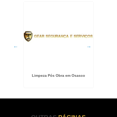
ular no
Limpeza Pós Obra em Osasco
Empre
Par