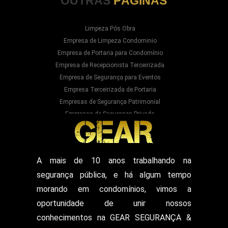
OUTRAS
PÁGINAS
Limpeza Pós Obra
Empresa de Limpeza Condominio
Empresa de Portaria para Condomínio
Empresa de Recepcionista Terceirizada
Empresa de Segurança para Eventos
Empresa Terceirizada de Portaria
Empresas de Segurança Patrimonial
Empresas de Segurança Privada
Empresas Prestadoras de Serviços para
Condominios
Empresas Prestadoras de Serviços para Prédios
Prestação de Serviços de Recepção
A mais de 10 anos trabalhando na
Recepcionista Terceirizada
segurança pública, e há algum tempo
Segurança para Eventos
Segurança para Shows
morando em condomínios, vimos a
Segurança Particular Armado
oportunidade de unir nossos
Segurança Patrimonial E Monitoramento
conhecimentos na GEAR SEGURANÇA &
Segurança Patrimonial em Hospitais