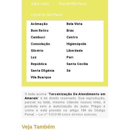
Zona Leste
Grande São Paulo
Litoral de São Paulo
Aclimação
Bela Vista
Bom Retiro
Brás
Cambuci
Centro
Consolação
Higienópolis
Glicério
Liberdade
Luz
Pari
República
Santa Cecília
Santa Efigênia
Sé
Vila Buarque
O texto acima "
Terceirização De Atendimento em
Amarais
" é de direito reservado. Sua reprodução,
parcial ou total, mesmo citando nossos links, é
proibida sem a autorização do autor. Plágio é
crime e está previsto no artigo 184 do Código
Penal. –
Lei n° 9.610-98 sobre direitos autorais
.
Veja Também