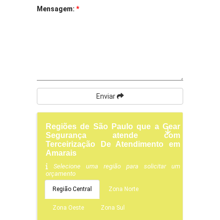
Mensagem:
*
Enviar
Regiões de São Paulo que a Gear
Segurança atende com
Terceirização De Atendimento em
Amarais
Selecione uma região para solicitar um
orçamento
Região Central
Zona Norte
Zona Oeste
Zona Sul