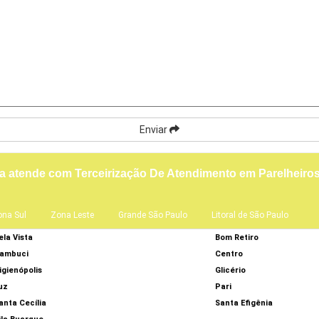
Enviar
a atende com Terceirização De Atendimento em Parelheiro
ona Sul
Zona Leste
Grande São Paulo
Litoral de São Paulo
ela Vista
Bom Retiro
ambuci
Centro
igienópolis
Glicério
uz
Pari
anta Cecília
Santa Efigênia