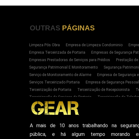
OUTRAS
PÁGINAS
Limpeza Pós Obra
Empresa de Limpeza Condominio
Empre
Empresa Terceirizada de Portaria
Empresas de Segurança Pat
Empresas Prestadoras de Serviços para Prédios
Prestação de
Segurança Patrimonial E Monitoramento
Segurança Patrimoni
Serviço de Monitoramento de Alarme
Empresa de Segurança e
Serviços Terceirizado Portaria
Empresa de Segurança Pessoal
Terceirização de Portaria
Terceirização de Recepcionista
T
Terceirização de Serviços de Portaria
Terceirização de Zelador
Empresas de Portaria E Limpeza Sp Zona Oeste
Empresas de 
Serviços Terceirizado Portaria em SP
Segurança Patrimonial 
Serviço de Segurança Pessoal Privada Zona Oeste SP
Contrat
A mais de 10 anos trabalhando na seguran
Empresa De Seguranca Particular
Empresa De Seguranca Patr
pública, e há algum tempo morando 
Seguranca Particular Armada
Seguranca Pessoal Privada
E