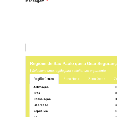
Mensagem:
*
Regiões de São Paulo que a Gear Seguranç
Selecione uma região para solicitar um orçamento
Região Central
Zona Norte
Zona Oeste
Z
Aclimação
B
Brás
C
Consolação
H
Liberdade
L
República
S