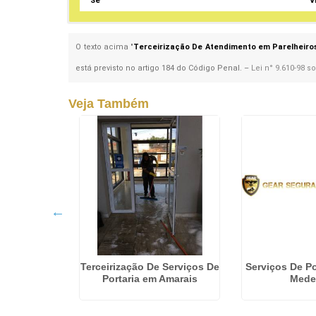
Sé
V
O texto acima "
Terceirização De Atendimento em Parelheiro
está previsto no artigo 184 do Código Penal. –
Lei n° 9.610-98 s
Veja Também
erviços De
Terceirização De Serviços De
Serviços De Po
ão José do
Portaria em Amarais
Mede
to