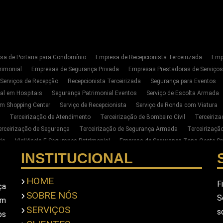
sa de Portaria para Condomínio
Empresa de Recepcionista Terceirizada
Emp
rimonial
Empresas de Segurança Privada
Empresas Prestadoras de Serviço
 Serviços de Recepção
Recepcionista Terceirizada
Segurança para Eventos
al em Hospitais
Segurança Patrimonial Eventos
Serviço de Escolta Armada
m Shopping Center
Serviço de Recepcionista
Serviço de Ronda com Viatura
Terceirização de Atendimento
Terceirização de Bombeiro Civil
Terceiriz
erceirização de Segurança
Terceirização de Segurança Armada
Terceirizaç
ia
Vigilância E Segurança Patrimonial
Empresa de Segurança Zona Oeste Sp
Segurança Privada Zona Oeste SP
Serviço de Segurança Privada Sp
Terceiri
INSTITUCIONAL
para Empresas na Zona Oeste de SP
Empresa de Portaria E Limpeza na Zona Oe
ar Seguranca Particular Armado
Contratar Seguranca Particular Pessoal
Empr
HOME
F
ça
imonial
Empresa De Seguranca Pessoal Privada
Empresa De Seguranca Priv
SOBRE NÓS
S
em
scolta Armada Pessoal
Seguranca Particular Pessoal
Seguranca Pessoal Pr
SERVIÇOS
s
a Privada Em Sao Paulo
Empresa De Seguranca Em Sao Paulo
Empresa De S
os