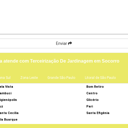
Enviar
a atende com Terceirização De Jardinagem em Socorro
ona Sul
Zona Leste
Grande São Paulo
Litoral de São Paulo
ela Vista
Bom Retiro
ambuci
Centro
igienópolis
Glicério
uz
Pari
anta Cecília
Santa Efigênia
ila Buarque