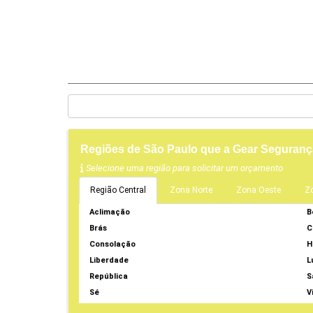
Regiões de São Paulo que a Gear Seguranç
Selecione uma região para solicitar um orçamento
Região Central
Zona Norte
Zona Oeste
Z
Aclimação
B
Brás
C
Consolação
H
Liberdade
L
República
S
Sé
V