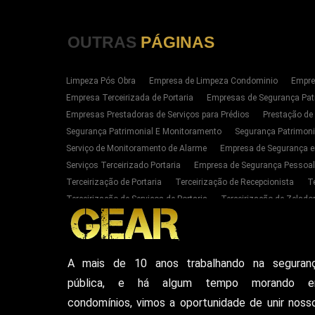
OUTRAS
PÁGINAS
Limpeza Pós Obra
Empresa de Limpeza Condominio
Empre
Empresa Terceirizada de Portaria
Empresas de Segurança Pat
Empresas Prestadoras de Serviços para Prédios
Prestação de
Segurança Patrimonial E Monitoramento
Segurança Patrimoni
Serviço de Monitoramento de Alarme
Empresa de Segurança e
Serviços Terceirizado Portaria
Empresa de Segurança Pessoal
Terceirização de Portaria
Terceirização de Recepcionista
T
Terceirização de Serviços de Portaria
Terceirização de Zelador
Empresas de Portaria E Limpeza Sp Zona Oeste
Empresas de 
Serviços Terceirizado Portaria em SP
Segurança Patrimonial 
Serviço de Segurança Pessoal Privada Zona Oeste SP
Contrat
A mais de 10 anos trabalhando na seguran
Empresa De Seguranca Particular
Empresa De Seguranca Patr
pública, e há algum tempo morando 
Seguranca Particular Armada
Seguranca Pessoal Privada
E
Vigilante De Seguranca Pessoal Privada
Empresa De Seguranc
condomínios, vimos a oportunidade de unir noss