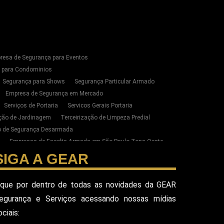
resa de Segurança para Eventos
s para Condominios
Segurança para Shows
Segurança Particular Armado
Empresa de Segurança em Mercado
Serviços de Portaria
Servicos Gerais Portaria
ação de Jardinagem
Terceirização de Limpeza Predial
ão de Segurança Desarmada
Empresas de Escolta Armada em São Paulo Zona Oeste
zação de Limpeza e Conservação em SP
SIGA A GEAR
ste de SP
esa Terceirizada De Seguranca
ique por dentro de todas as novidades da GEAR
ada
Equipe De Seguranca Para Eventos
egurança e Serviços acessando nossas mídias
ivado
Seguranca Pessoal Vip
Seguranca Vip
ociais:
eguranca Alphaville
Seguranca Pessoal Sao Paulo