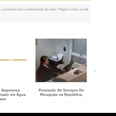
s, é proibida sem a autorização do autor. Plágio é crime e está
r Segurança
Prestação De Serviços De
Terceiriza
Armado em Água
Recepção na República
em S
asa