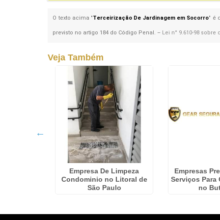
O texto acima "
Terceirização De Jardinagem em Socorro
" é 
previsto no artigo 184 do Código Penal. –
Lei n° 9.610-98 sobre 
Veja Também
egurança
Empresa De Limpeza
Empresas Pre
rtolândia
Condominio no Litoral de
Serviços Para
São Paulo
no Bu