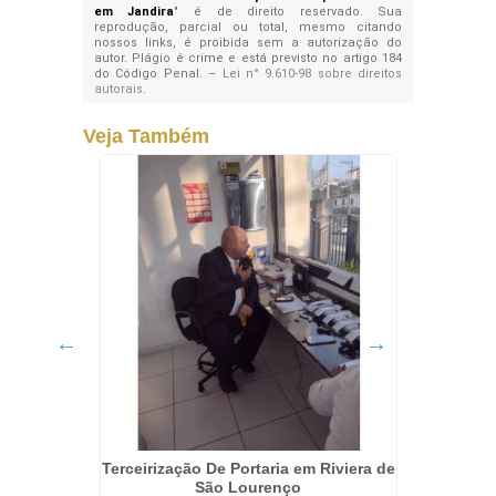
em Jandira
" é de direito reservado. Sua
reprodução, parcial ou total, mesmo citando
nossos links, é proibida sem a autorização do
autor. Plágio é crime e está previsto no artigo 184
do Código Penal. –
Lei n° 9.610-98 sobre direitos
autorais
.
Veja Também
onial no
Terceirização De Portaria em Riviera de
Equipe 
São Lourenço