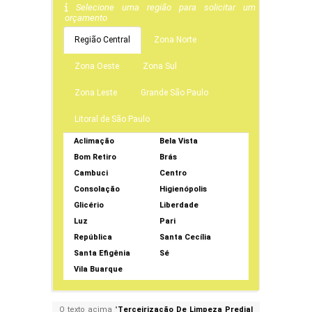
Selecione uma região para solicitar um
orçamento
Região Central
Zona Norte
Zona Oeste
Zona Sul
Zona Leste
Grande São Paulo
Litoral de São Paulo
Aclimação
Bela Vista
Bom Retiro
Brás
Cambuci
Centro
Consolação
Higienópolis
Glicério
Liberdade
Luz
Pari
República
Santa Cecília
Santa Efigênia
Sé
Vila Buarque
O texto acima "
Terceirização De Limpeza Predial