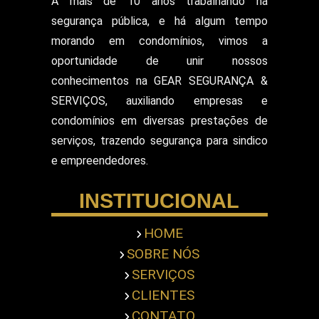
A mais de 10 anos trabalhando na
Recepcionista Terceirizada
segurança pública, e há algum tempo
Segurança para Eventos
Segurança para Shows
morando em condomínios, vimos a
Segurança Particular Armado
oportunidade de unir nossos
Segurança Patrimonial E Monitoramento
conhecimentos na GEAR SEGURANÇA &
Segurança Patrimonial em Hospitais
SERVIÇOS, auxiliando empresas e
Segurança Patrimonial Eventos
Serviço de Escolta Armada
condomínios em diversas prestações de
Empresa de Segurança em Mercado
serviços, trazendo segurança para sindico
Serviço de Monitoramento de Alarme
e empreendedores.
Empresa de Segurança em Shopping Center
Serviço de Recepcionista
INSTITUCIONAL
Serviço de Ronda com Viatura
Serviços de Portaria
Servicos Gerais Portaria
HOME
Serviços Terceirizado Portaria
SOBRE NÓS
Empresa de Segurança Pessoal
Terceirização de Atendimento
SERVIÇOS
Terceirização de Bombeiro Civil
CLIENTES
Terceirização de Jardinagem
CONTATO