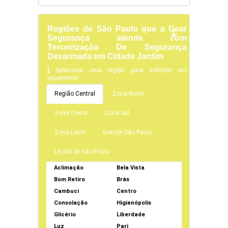
Regiões de São Paulo que a Gear
Segurança atende com
Terceirização De Segurança
Desarmada em Cidade Jardim
Selecione uma região para solicitar um
orçamento
Região Central
Zona Norte
Zona Oeste
Zona Sul
Zona Leste
Grande São Paulo
Litoral de São Paulo
Aclimação
Bela Vista
Bom Retiro
Brás
Cambuci
Centro
Consolação
Higienópolis
Glicério
Liberdade
Luz
Pari