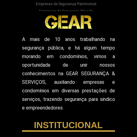
Empresas de Segurança Patrimonial
Empresas de Segurança Privada
Empresas Prestadoras de Serviços para
Condominios
Empresas Prestadoras de Serviços para Prédios
Prestação de Serviços de Recepção
A mais de 10 anos trabalhando na
Recepcionista Terceirizada
segurança pública, e há algum tempo
Segurança para Eventos
Segurança para Shows
morando em condomínios, vimos a
Segurança Particular Armado
oportunidade de unir nossos
Segurança Patrimonial E Monitoramento
conhecimentos na GEAR SEGURANÇA &
Segurança Patrimonial em Hospitais
SERVIÇOS, auxiliando empresas e
Segurança Patrimonial Eventos
Serviço de Escolta Armada
condomínios em diversas prestações de
Empresa de Segurança em Mercado
serviços, trazendo segurança para sindico
Serviço de Monitoramento de Alarme
e empreendedores.
Empresa de Segurança em Shopping Center
Serviço de Recepcionista
INSTITUCIONAL
Serviço de Ronda com Viatura
Serviços de Portaria
Servicos Gerais Portaria