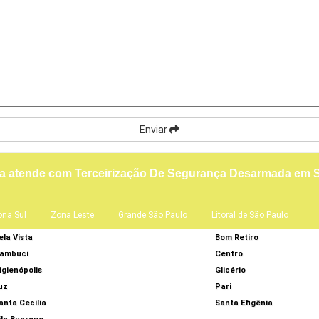
Enviar
a atende com Terceirização De Segurança Desarmada em S
ona Sul
Zona Leste
Grande São Paulo
Litoral de São Paulo
ela Vista
Bom Retiro
ambuci
Centro
igienópolis
Glicério
uz
Pari
anta Cecília
Santa Efigênia