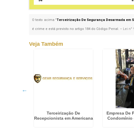
Sé
V
O texto acima "
Terceirização De Segurança Desarmada em S
é crime e está previsto no artigo 184 do Código Penal. –
Lei n° 
Veja Também
Segurança
Terceirização De
Empresa De P
 Viracopos
Recepcionista em Americana
Condomínio 