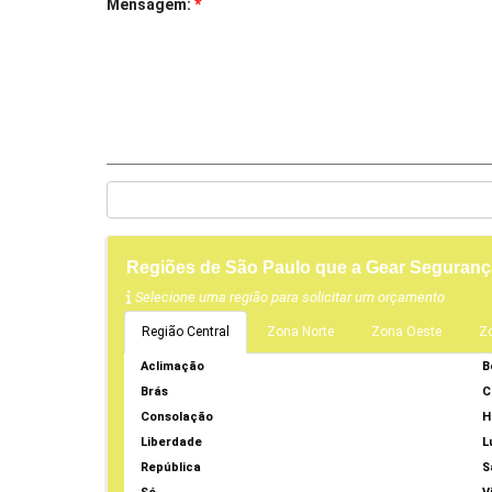
Mensagem:
*
Regiões de São Paulo que a Gear Seguranç
Selecione uma região para solicitar um orçamento
Região Central
Zona Norte
Zona Oeste
Z
Aclimação
B
Brás
C
Consolação
H
Liberdade
L
República
S