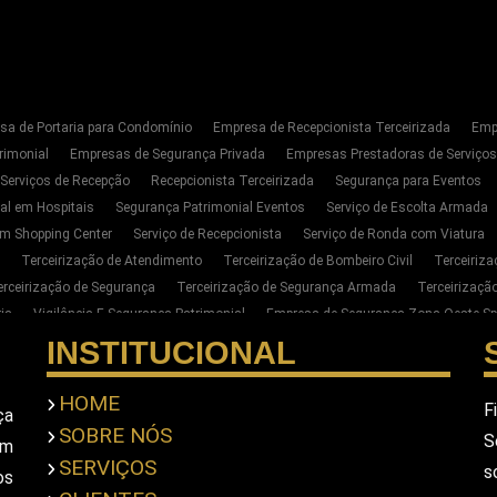
sa de Portaria para Condomínio
Empresa de Recepcionista Terceirizada
Emp
rimonial
Empresas de Segurança Privada
Empresas Prestadoras de Serviço
 Serviços de Recepção
Recepcionista Terceirizada
Segurança para Eventos
al em Hospitais
Segurança Patrimonial Eventos
Serviço de Escolta Armada
m Shopping Center
Serviço de Recepcionista
Serviço de Ronda com Viatura
Terceirização de Atendimento
Terceirização de Bombeiro Civil
Terceiriz
erceirização de Segurança
Terceirização de Segurança Armada
Terceirizaç
ia
Vigilância E Segurança Patrimonial
Empresa de Segurança Zona Oeste Sp
Segurança Privada Zona Oeste SP
Serviço de Segurança Privada Sp
Terceiri
INSTITUCIONAL
para Empresas na Zona Oeste de SP
Empresa de Portaria E Limpeza na Zona Oe
ar Seguranca Particular Armado
Contratar Seguranca Particular Pessoal
Empr
HOME
F
ça
imonial
Empresa De Seguranca Pessoal Privada
Empresa De Seguranca Priv
SOBRE NÓS
S
em
scolta Armada Pessoal
Seguranca Particular Pessoal
Seguranca Pessoal Pr
SERVIÇOS
s
a Privada Em Sao Paulo
Empresa De Seguranca Em Sao Paulo
Empresa De S
os