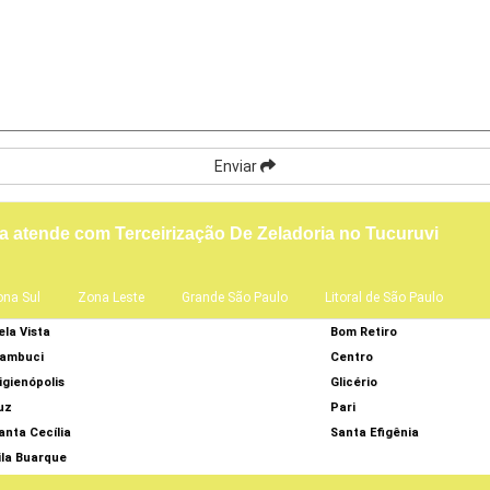
Enviar
 atende com Terceirização De Zeladoria no Tucuruvi
ona Sul
Zona Leste
Grande São Paulo
Litoral de São Paulo
ela Vista
Bom Retiro
ambuci
Centro
igienópolis
Glicério
uz
Pari
anta Cecília
Santa Efigênia
ila Buarque