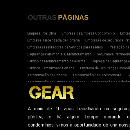
OUTRAS
PÁGINAS
Limpeza Pós Obra
Empresa de Limpeza Condominio
Empre
Empresa Terceirizada de Portaria
Empresas de Segurança Pat
Empresas Prestadoras de Serviços para Prédios
Prestação de
Segurança Patrimonial E Monitoramento
Segurança Patrimoni
Serviço de Monitoramento de Alarme
Empresa de Segurança e
Serviços Terceirizado Portaria
Empresa de Segurança Pessoal
Terceirização de Portaria
Terceirização de Recepcionista
T
Terceirização de Serviços de Portaria
Terceirização de Zelador
Empresas de Portaria E Limpeza Sp Zona Oeste
Empresas de 
Serviços Terceirizado Portaria em SP
Segurança Patrimonial 
Serviço de Segurança Pessoal Privada Zona Oeste SP
Contrat
A mais de 10 anos trabalhando na seguran
Empresa De Seguranca Particular
Empresa De Seguranca Patr
pública, e há algum tempo morando 
Seguranca Particular Armada
Seguranca Pessoal Privada
E
Vigilante De Seguranca Pessoal Privada
Empresa De Seguranc
condomínios, vimos a oportunidade de unir noss