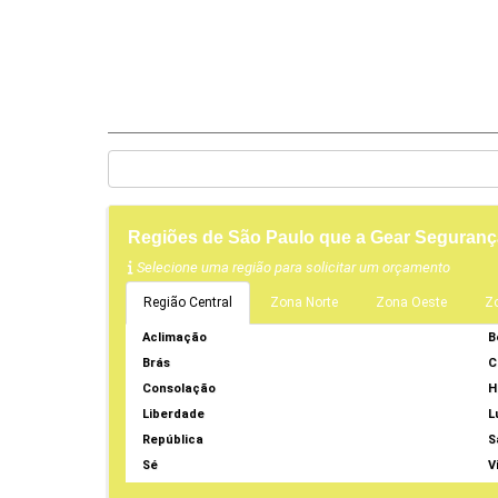
Regiões de São Paulo que a Gear Segurança
Selecione uma região para solicitar um orçamento
Região Central
Zona Norte
Zona Oeste
Z
Aclimação
B
Brás
C
Consolação
H
Liberdade
L
República
S
Sé
V