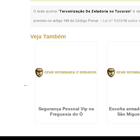
O texto acima "
Terceirização De Zeladoria no Tucuruvi
" é d
previsto no artigo 184 do Código Penal. –
Lei n° 9.610-98 sobre 
Veja Também
De Limpeza
Segurança Pessoal Vip na
Escolta armad
Peruíbe
Freguesia do Ó
São Miguel