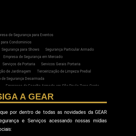
resa de Segurança para Eventos
s para Condominios
Segurança para Shows
Segurança Particular Armado
Empresa de Segurança em Mercado
Serviços de Portaria
Servicos Gerais Portaria
ação de Jardinagem
Terceirização de Limpeza Predial
ão de Segurança Desarmada
Empresas de Escolta Armada em São Paulo Zona Oeste
zação de Limpeza e Conservação em SP
SIGA A GEAR
ste de SP
esa Terceirizada De Seguranca
ique por dentro de todas as novidades da GEAR
ada
Equipe De Seguranca Para Eventos
egurança e Serviços acessando nossas mídias
ivado
Seguranca Pessoal Vip
Seguranca Vip
ociais:
eguranca Alphaville
Seguranca Pessoal Sao Paulo