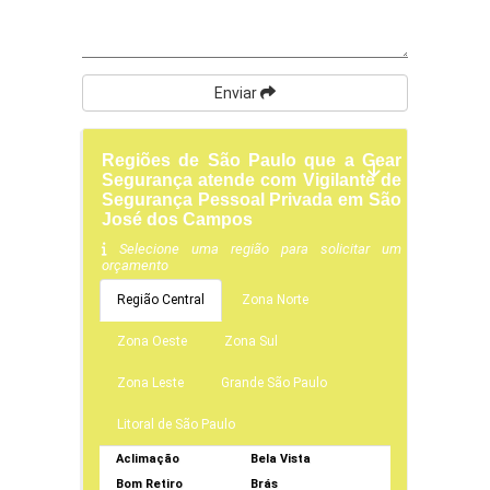
Enviar
Regiões de São Paulo que a Gear
Segurança atende com Vigilante de
Segurança Pessoal Privada em São
José dos Campos
Selecione uma região para solicitar um
orçamento
Região Central
Zona Norte
Zona Oeste
Zona Sul
Zona Leste
Grande São Paulo
Litoral de São Paulo
Aclimação
Bela Vista
Bom Retiro
Brás