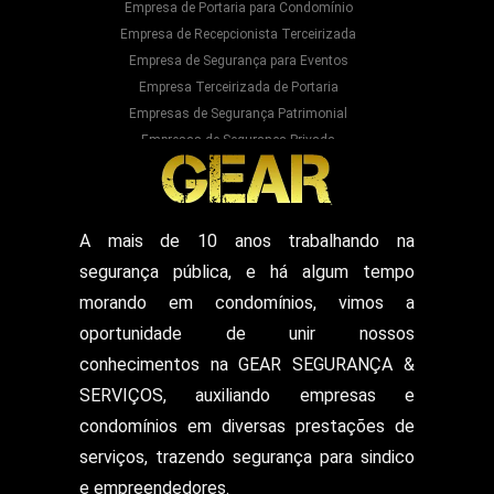
Empresa de Portaria para Condomínio
Empresa de Recepcionista Terceirizada
Empresa de Segurança para Eventos
Empresa Terceirizada de Portaria
Empresas de Segurança Patrimonial
Empresas de Segurança Privada
Empresas Prestadoras de Serviços para
Condominios
Empresas Prestadoras de Serviços para Prédios
Prestação de Serviços de Recepção
A mais de 10 anos trabalhando na
Recepcionista Terceirizada
segurança pública, e há algum tempo
Segurança para Eventos
Segurança para Shows
morando em condomínios, vimos a
Segurança Particular Armado
oportunidade de unir nossos
Segurança Patrimonial E Monitoramento
conhecimentos na GEAR SEGURANÇA &
Segurança Patrimonial em Hospitais
SERVIÇOS, auxiliando empresas e
Segurança Patrimonial Eventos
Serviço de Escolta Armada
condomínios em diversas prestações de
Empresa de Segurança em Mercado
serviços, trazendo segurança para sindico
Serviço de Monitoramento de Alarme
e empreendedores.