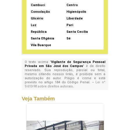
Cambuci
Centro
Consolação
Higienópolis
Glicério
Liberdade
Luz
Pari
República
Santa Cecília
Santa Efigênia
Sé
Vila Buarque
O texto acima "
Vigilante de Segurança Pessoal
Privada em São José dos Campos
" é de direito
reservado. Sua reprodução, parcial ou total,
mesmo citando nossos links, é proibida sem a
autorização do autor. Plágio é crime e está
previsto no artigo 184 do Código Penal. –
Lei n°
9.610-98 sobre direitos autorais
.
Veja Também