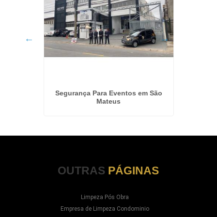
onial em
Segurança Para Eventos em São
Tercei
Mateus
OUTRAS
PÁGINAS
Limpeza Pós Obra
Empresa de Limpeza Condominio