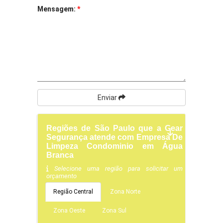
Mensagem:
*
Enviar
Regiões de São Paulo que a Gear
Segurança atende com Empresa De
Limpeza Condominio em Água
Branca
Selecione uma região para solicitar um
orçamento
Região Central
Zona Norte
Zona Oeste
Zona Sul