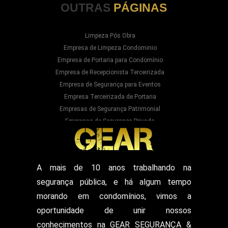
OUTRAS
PÁGINAS
Limpeza Pós Obra
Empresa de Limpeza Condominio
Empresa de Portaria para Condomínio
Empresa de Recepcionista Terceirizada
Empresa de Segurança para Eventos
Empresa Terceirizada de Portaria
Empresas de Segurança Patrimonial
Empresas de Segurança Privada
Empresas Prestadoras de Serviços para
Condominios
Empresas Prestadoras de Serviços para Prédios
Prestação de Serviços de Recepção
A mais de 10 anos trabalhando na
Recepcionista Terceirizada
segurança pública, e há algum tempo
Segurança para Eventos
Segurança para Shows
morando em condomínios, vimos a
Segurança Particular Armado
oportunidade de unir nossos
Segurança Patrimonial E Monitoramento
conhecimentos na GEAR SEGURANÇA &
Segurança Patrimonial em Hospitais