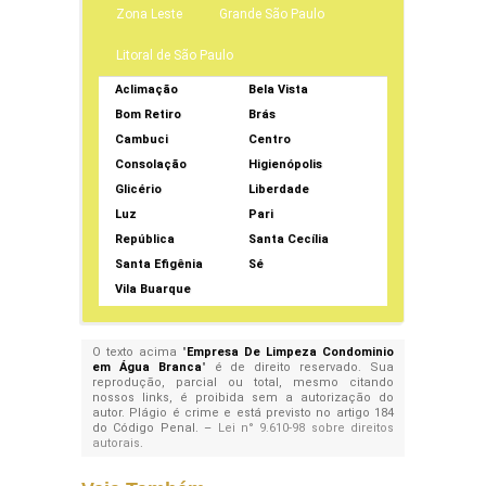
Zona Leste
Grande São Paulo
Litoral de São Paulo
Aclimação
Bela Vista
Bom Retiro
Brás
Cambuci
Centro
Consolação
Higienópolis
Glicério
Liberdade
Luz
Pari
República
Santa Cecília
Santa Efigênia
Sé
Vila Buarque
O texto acima "
Empresa De Limpeza Condominio
em Água Branca
" é de direito reservado. Sua
reprodução, parcial ou total, mesmo citando
nossos links, é proibida sem a autorização do
autor. Plágio é crime e está previsto no artigo 184
do Código Penal. –
Lei n° 9.610-98 sobre direitos
autorais
.