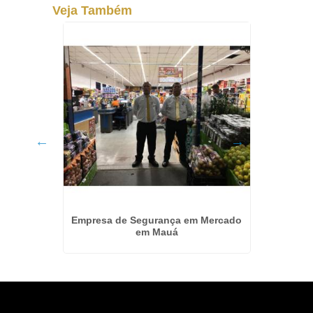
Veja Também
onial em
Empresa de Segurança em Mercado
Segur
em Mauá