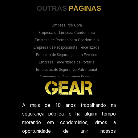
OUTRAS
PÁGINAS
Limpeza Pós Obra
Empresa de Limpeza Condominio
Empresa de Portaria para Condomínio
Empresa de Recepcionista Terceirizada
Empresa de Segurança para Eventos
Empresa Terceirizada de Portaria
Empresas de Segurança Patrimonial
Empresas de Segurança Privada
Empresas Prestadoras de Serviços para
Condominios
Empresas Prestadoras de Serviços para Prédios
Prestação de Serviços de Recepção
A mais de 10 anos trabalhando na
Recepcionista Terceirizada
segurança pública, e há algum tempo
Segurança para Eventos
Segurança para Shows
morando em condomínios, vimos a
Segurança Particular Armado
oportunidade de unir nossos
Segurança Patrimonial E Monitoramento