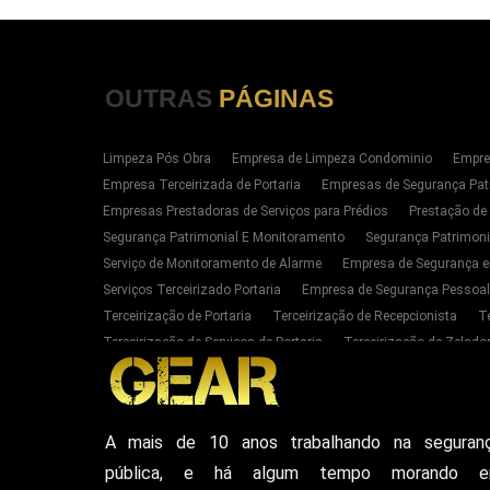
OUTRAS
PÁGINAS
Limpeza Pós Obra
Empresa de Limpeza Condominio
Empre
Empresa Terceirizada de Portaria
Empresas de Segurança Pat
Empresas Prestadoras de Serviços para Prédios
Prestação de
Segurança Patrimonial E Monitoramento
Segurança Patrimoni
Serviço de Monitoramento de Alarme
Empresa de Segurança e
Serviços Terceirizado Portaria
Empresa de Segurança Pessoal
Terceirização de Portaria
Terceirização de Recepcionista
T
Terceirização de Serviços de Portaria
Terceirização de Zelador
Empresas de Portaria E Limpeza Sp Zona Oeste
Empresas de 
Serviços Terceirizado Portaria em SP
Segurança Patrimonial 
Serviço de Segurança Pessoal Privada Zona Oeste SP
Contrat
A mais de 10 anos trabalhando na seguran
Empresa De Seguranca Particular
Empresa De Seguranca Patr
pública, e há algum tempo morando 
Seguranca Particular Armada
Seguranca Pessoal Privada
E