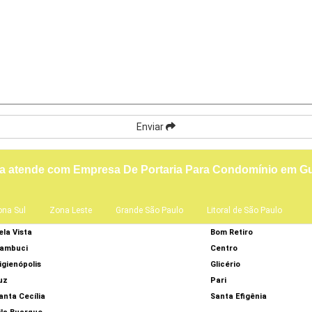
Enviar
a atende com Empresa De Portaria Para Condomínio em G
ona Sul
Zona Leste
Grande São Paulo
Litoral de São Paulo
ela Vista
Bom Retiro
ambuci
Centro
igienópolis
Glicério
uz
Pari
anta Cecília
Santa Efigênia