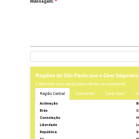
Mensagem:
*
Regiões de São Paulo que a Gear Seguranç
Selecione uma região para solicitar um orçamento
Região Central
Zona Norte
Zona Oeste
Z
Aclimação
B
Brás
C
Consolação
H
Liberdade
L
República
S