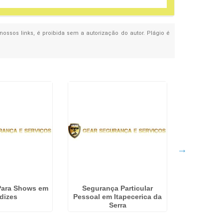
nossos links, é proibida sem a autorização do autor. Plágio é
Para Shows em
Segurança Particular
Empresa 
dizes
Pessoal em Itapecerica da
Portaria 
Serra