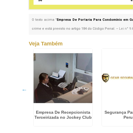
Sé
V
O texto acima "
Empresa De Portaria Para Condomínio em G
crime e está previsto no artigo 184 do Código Penal. –
Lei n° 9.
Veja Também
bra em São
Empresa De Recepcionista
Segurança Pa
o Campo
Terceirizada no Jockey Club
Peru